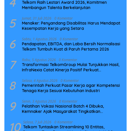
4
Telkom Raih Lestari Award 2026, Komitmen
Membangun Talenta Berkelanjutan
5
Jumat, 31 Juli 2026
0 Komentar
Menaker: Penyandang Disabilitas Harus Mendapat
Kesempatan Kerja yang Setara
6
Sabtu, 1 Agustus 2026
0 Komentar
Pendapatan, EBITDA, dan Laba Bersih Normalisasi
Telkom Tumbuh Kuat di Paruh Pertama 2026
7
Rabu, 5 Agustus 2026
0 Komentar
Transformasi TelkomGroup Mulai Tunjukkan Hasil,
InfraNexia Catat Kinerja Positif Perkuat
Infrastruktur Digital Nasional
8
Selasa, 4 Agustus 2026
0 Komentar
Pemerintah Perkuat Pasar Kerja agar Kompetensi
Tenaga Kerja Sesuai Kebutuhan Industri
9
Senin, 3 Agustus 2026
0 Komentar
Pelatihan Vokasi Nasional Batch 4 Dibuka,
Kemnaker Ajak Masyarakat Tingkatkan
Kompetensi
10
Selasa, 7 Juli 2026
0 Komentar
Telkom Tuntaskan Streamlining 10 Entitas,