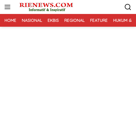
Langsung
ke
konten
HOME
NASIONAL
EKBIS
REGIONAL
FEATURE
HUKUM & K