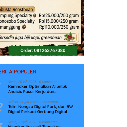
ERITA POPULER
Senin, 20 Juli 2026
0 Komentar
Kemnaker Optimalkan AI untuk
Analisis Pasar Kerja dan
Perencanaan Pelatihan
2
Selasa, 21 Juli 2026
0 Komentar
Telin, Nongsa Digital Park, dan BW
Digital Perkuat Gerbang Digital
Indonesia Melalui Sistem Kabel Laut
NCC
3
Senin, 27 Juli 2026
0 Komentar
Menaker Yassierli Tegaskan,