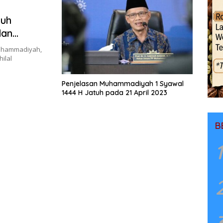
tuh
dan
uhammadiyah,
ilal
Penjelasan Muhammadiyah 1 Syawal
1444 H Jatuh pada 21 April 2023
B
1