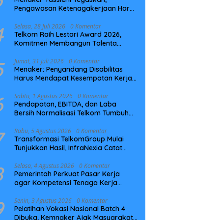
Pengawasan Ketenagakerjaan Harus
Berbasis Risiko dan Preventif
4
Selasa, 28 Juli 2026
0 Komentar
Telkom Raih Lestari Award 2026,
Komitmen Membangun Talenta
Berkelanjutan
5
Jumat, 31 Juli 2026
0 Komentar
Menaker: Penyandang Disabilitas
Harus Mendapat Kesempatan Kerja
yang Setara
6
Sabtu, 1 Agustus 2026
0 Komentar
Pendapatan, EBITDA, dan Laba
Bersih Normalisasi Telkom Tumbuh
Kuat di Paruh Pertama 2026
7
Rabu, 5 Agustus 2026
0 Komentar
Transformasi TelkomGroup Mulai
Tunjukkan Hasil, InfraNexia Catat
Kinerja Positif Perkuat Infrastruktur
Digital Nasional
8
Selasa, 4 Agustus 2026
0 Komentar
Pemerintah Perkuat Pasar Kerja
agar Kompetensi Tenaga Kerja
Sesuai Kebutuhan Industri
9
Senin, 3 Agustus 2026
0 Komentar
Pelatihan Vokasi Nasional Batch 4
Dibuka, Kemnaker Ajak Masyarakat