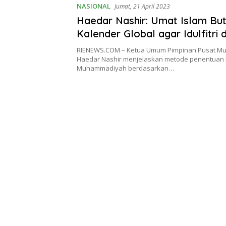
NASIONAL
Jumat, 21 April 2023
Haedar Nashir: Umat Islam Bu
Kalender Global agar Idulfitri 
Iduladha Satu
RIENEWS.COM – Ketua Umum Pimpinan Pusat M
Haedar Nashir menjelaskan metode penentuan h
Muhammadiyah berdasarkan…