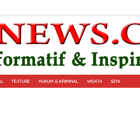
AL
FEATURE
HUKUM & KRIMINAL
WISATA
SENI