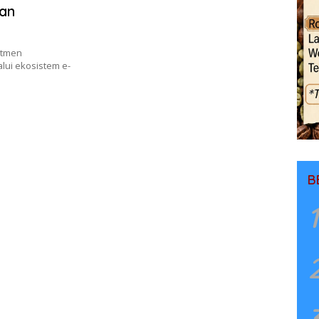
uan
itmen
lui ekosistem e-
B
1