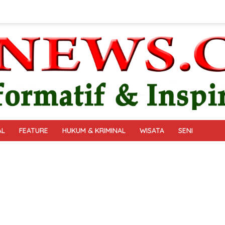
AL
FEATURE
HUKUM & KRIMINAL
WISATA
SENI