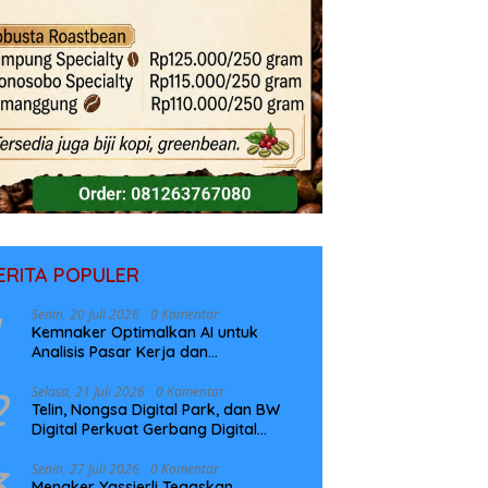
ERITA POPULER
Senin, 20 Juli 2026
0 Komentar
Kemnaker Optimalkan AI untuk
Analisis Pasar Kerja dan
Perencanaan Pelatihan
2
Selasa, 21 Juli 2026
0 Komentar
Telin, Nongsa Digital Park, dan BW
Digital Perkuat Gerbang Digital
Indonesia Melalui Sistem Kabel Laut
NCC
3
Senin, 27 Juli 2026
0 Komentar
Menaker Yassierli Tegaskan,