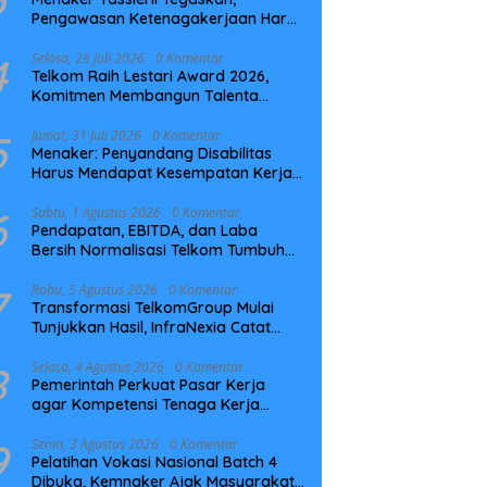
Pengawasan Ketenagakerjaan Harus
Berbasis Risiko dan Preventif
4
Selasa, 28 Juli 2026
0 Komentar
Telkom Raih Lestari Award 2026,
Komitmen Membangun Talenta
Berkelanjutan
5
Jumat, 31 Juli 2026
0 Komentar
Menaker: Penyandang Disabilitas
Harus Mendapat Kesempatan Kerja
yang Setara
6
Sabtu, 1 Agustus 2026
0 Komentar
Pendapatan, EBITDA, dan Laba
Bersih Normalisasi Telkom Tumbuh
Kuat di Paruh Pertama 2026
7
Rabu, 5 Agustus 2026
0 Komentar
Transformasi TelkomGroup Mulai
Tunjukkan Hasil, InfraNexia Catat
Kinerja Positif Perkuat Infrastruktur
Digital Nasional
8
Selasa, 4 Agustus 2026
0 Komentar
Pemerintah Perkuat Pasar Kerja
agar Kompetensi Tenaga Kerja
Sesuai Kebutuhan Industri
9
Senin, 3 Agustus 2026
0 Komentar
Pelatihan Vokasi Nasional Batch 4
Dibuka, Kemnaker Ajak Masyarakat