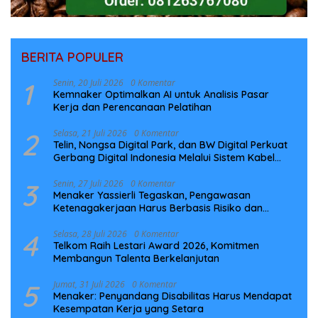
BERITA POPULER
1
Senin, 20 Juli 2026
0 Komentar
Kemnaker Optimalkan AI untuk Analisis Pasar
Kerja dan Perencanaan Pelatihan
2
Selasa, 21 Juli 2026
0 Komentar
Telin, Nongsa Digital Park, dan BW Digital Perkuat
Gerbang Digital Indonesia Melalui Sistem Kabel
Laut NCC
3
Senin, 27 Juli 2026
0 Komentar
Menaker Yassierli Tegaskan, Pengawasan
Ketenagakerjaan Harus Berbasis Risiko dan
Preventif
4
Selasa, 28 Juli 2026
0 Komentar
Telkom Raih Lestari Award 2026, Komitmen
Membangun Talenta Berkelanjutan
5
Jumat, 31 Juli 2026
0 Komentar
Menaker: Penyandang Disabilitas Harus Mendapat
Kesempatan Kerja yang Setara