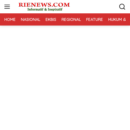
Langsung
ke
konten
HOME
NASIONAL
EKBIS
REGIONAL
FEATURE
HUKUM & K