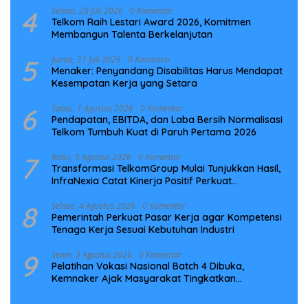
4
Selasa, 28 Juli 2026
0 Komentar
Telkom Raih Lestari Award 2026, Komitmen
Membangun Talenta Berkelanjutan
5
Jumat, 31 Juli 2026
0 Komentar
Menaker: Penyandang Disabilitas Harus Mendapat
Kesempatan Kerja yang Setara
6
Sabtu, 1 Agustus 2026
0 Komentar
Pendapatan, EBITDA, dan Laba Bersih Normalisasi
Telkom Tumbuh Kuat di Paruh Pertama 2026
7
Rabu, 5 Agustus 2026
0 Komentar
Transformasi TelkomGroup Mulai Tunjukkan Hasil,
InfraNexia Catat Kinerja Positif Perkuat
Infrastruktur Digital Nasional
8
Selasa, 4 Agustus 2026
0 Komentar
Pemerintah Perkuat Pasar Kerja agar Kompetensi
Tenaga Kerja Sesuai Kebutuhan Industri
9
Senin, 3 Agustus 2026
0 Komentar
Pelatihan Vokasi Nasional Batch 4 Dibuka,
Kemnaker Ajak Masyarakat Tingkatkan
Kompetensi