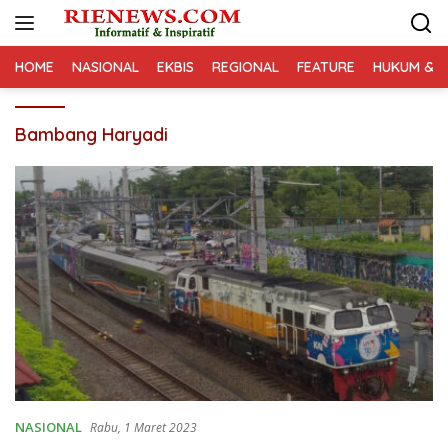
Langsung
ke
konten
HOME
NASIONAL
EKBIS
REGIONAL
FEATURE
HUKUM & K
Bambang Haryadi
NASIONAL
Rabu, 1 Maret 2023