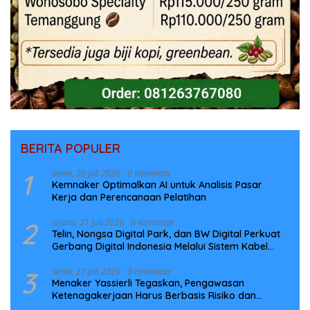
BERITA POPULER
1
Senin, 20 Juli 2026
0 Komentar
Kemnaker Optimalkan AI untuk Analisis Pasar
Kerja dan Perencanaan Pelatihan
2
Selasa, 21 Juli 2026
0 Komentar
Telin, Nongsa Digital Park, dan BW Digital Perkuat
Gerbang Digital Indonesia Melalui Sistem Kabel
Laut NCC
3
Senin, 27 Juli 2026
0 Komentar
Menaker Yassierli Tegaskan, Pengawasan
Ketenagakerjaan Harus Berbasis Risiko dan
Preventif