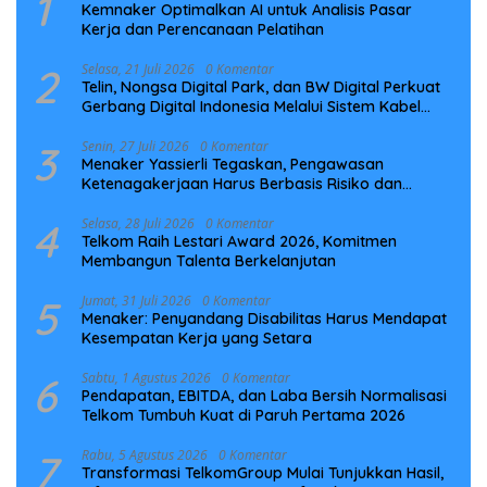
1
Kemnaker Optimalkan AI untuk Analisis Pasar
Kerja dan Perencanaan Pelatihan
2
Selasa, 21 Juli 2026
0 Komentar
Telin, Nongsa Digital Park, dan BW Digital Perkuat
Gerbang Digital Indonesia Melalui Sistem Kabel
Laut NCC
3
Senin, 27 Juli 2026
0 Komentar
Menaker Yassierli Tegaskan, Pengawasan
Ketenagakerjaan Harus Berbasis Risiko dan
Preventif
4
Selasa, 28 Juli 2026
0 Komentar
Telkom Raih Lestari Award 2026, Komitmen
Membangun Talenta Berkelanjutan
5
Jumat, 31 Juli 2026
0 Komentar
Menaker: Penyandang Disabilitas Harus Mendapat
Kesempatan Kerja yang Setara
6
Sabtu, 1 Agustus 2026
0 Komentar
Pendapatan, EBITDA, dan Laba Bersih Normalisasi
Telkom Tumbuh Kuat di Paruh Pertama 2026
7
Rabu, 5 Agustus 2026
0 Komentar
Transformasi TelkomGroup Mulai Tunjukkan Hasil,