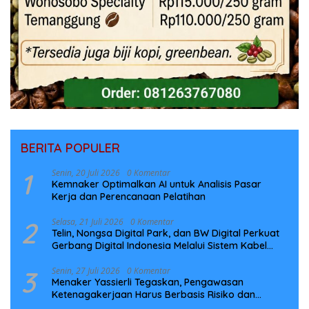
BERITA POPULER
1
Senin, 20 Juli 2026
0 Komentar
Kemnaker Optimalkan AI untuk Analisis Pasar
Kerja dan Perencanaan Pelatihan
2
Selasa, 21 Juli 2026
0 Komentar
Telin, Nongsa Digital Park, dan BW Digital Perkuat
Gerbang Digital Indonesia Melalui Sistem Kabel
Laut NCC
3
Senin, 27 Juli 2026
0 Komentar
Menaker Yassierli Tegaskan, Pengawasan
Ketenagakerjaan Harus Berbasis Risiko dan
Preventif