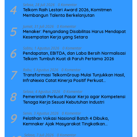
4
Selasa, 28 Juli 2026
0 Komentar
Telkom Raih Lestari Award 2026, Komitmen
Membangun Talenta Berkelanjutan
5
Jumat, 31 Juli 2026
0 Komentar
Menaker: Penyandang Disabilitas Harus Mendapat
Kesempatan Kerja yang Setara
6
Sabtu, 1 Agustus 2026
0 Komentar
Pendapatan, EBITDA, dan Laba Bersih Normalisasi
Telkom Tumbuh Kuat di Paruh Pertama 2026
7
Rabu, 5 Agustus 2026
0 Komentar
Transformasi TelkomGroup Mulai Tunjukkan Hasil,
InfraNexia Catat Kinerja Positif Perkuat
Infrastruktur Digital Nasional
8
Selasa, 4 Agustus 2026
0 Komentar
Pemerintah Perkuat Pasar Kerja agar Kompetensi
Tenaga Kerja Sesuai Kebutuhan Industri
9
Senin, 3 Agustus 2026
0 Komentar
Pelatihan Vokasi Nasional Batch 4 Dibuka,
Kemnaker Ajak Masyarakat Tingkatkan
Kompetensi
Selasa, 7 Juli 2026
0 Komentar