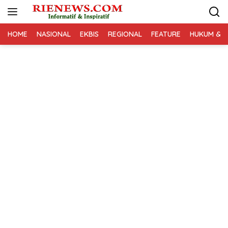
Langsung
ke
konten
HOME
NASIONAL
EKBIS
REGIONAL
FEATURE
HUKUM & K