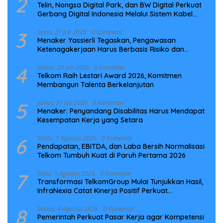
2
Telin, Nongsa Digital Park, dan BW Digital Perkuat
Gerbang Digital Indonesia Melalui Sistem Kabel
Laut NCC
3
Senin, 27 Juli 2026
0 Komentar
Menaker Yassierli Tegaskan, Pengawasan
Ketenagakerjaan Harus Berbasis Risiko dan
Preventif
4
Selasa, 28 Juli 2026
0 Komentar
Telkom Raih Lestari Award 2026, Komitmen
Membangun Talenta Berkelanjutan
5
Jumat, 31 Juli 2026
0 Komentar
Menaker: Penyandang Disabilitas Harus Mendapat
Kesempatan Kerja yang Setara
6
Sabtu, 1 Agustus 2026
0 Komentar
Pendapatan, EBITDA, dan Laba Bersih Normalisasi
Telkom Tumbuh Kuat di Paruh Pertama 2026
7
Rabu, 5 Agustus 2026
0 Komentar
Transformasi TelkomGroup Mulai Tunjukkan Hasil,
InfraNexia Catat Kinerja Positif Perkuat
Infrastruktur Digital Nasional
8
Selasa, 4 Agustus 2026
0 Komentar
Pemerintah Perkuat Pasar Kerja agar Kompetensi