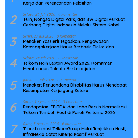
Kerja dan Perencanaan Pelatihan
2
Selasa, 21 Juli 2026
0 Komentar
Telin, Nongsa Digital Park, dan BW Digital Perkuat
Gerbang Digital Indonesia Melalui Sistem Kabel
Laut NCC
3
Senin, 27 Juli 2026
0 Komentar
Menaker Yassierli Tegaskan, Pengawasan
Ketenagakerjaan Harus Berbasis Risiko dan
Preventif
4
Selasa, 28 Juli 2026
0 Komentar
Telkom Raih Lestari Award 2026, Komitmen
Membangun Talenta Berkelanjutan
5
Jumat, 31 Juli 2026
0 Komentar
Menaker: Penyandang Disabilitas Harus Mendapat
Kesempatan Kerja yang Setara
6
Sabtu, 1 Agustus 2026
0 Komentar
Pendapatan, EBITDA, dan Laba Bersih Normalisasi
Telkom Tumbuh Kuat di Paruh Pertama 2026
7
Rabu, 5 Agustus 2026
0 Komentar
Transformasi TelkomGroup Mulai Tunjukkan Hasil,
InfraNexia Catat Kinerja Positif Perkuat