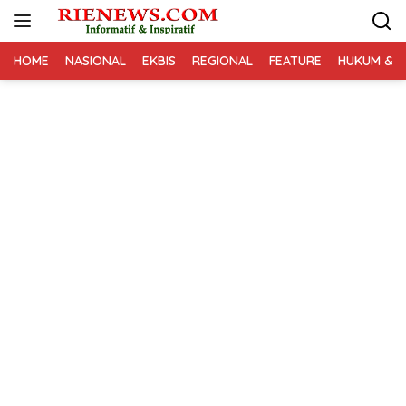
Langsung
ke
konten
HOME
NASIONAL
EKBIS
REGIONAL
FEATURE
HUKUM & K