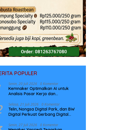
ERITA POPULER
Senin, 20 Juli 2026
0 Komentar
Kemnaker Optimalkan AI untuk
Analisis Pasar Kerja dan
Perencanaan Pelatihan
2
Selasa, 21 Juli 2026
0 Komentar
Telin, Nongsa Digital Park, dan BW
Digital Perkuat Gerbang Digital
Indonesia Melalui Sistem Kabel Laut
NCC
3
Senin, 27 Juli 2026
0 Komentar
Menaker Yassierli Tegaskan,