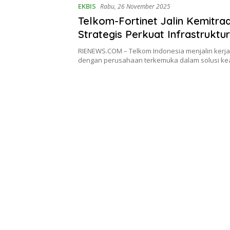
EKBIS
Rabu, 26 November 2025
Telkom-Fortinet Jalin Kemitra
Strategis Perkuat Infrastruktur
dan Keamanan Siber
RIENEWS.COM – Telkom Indonesia menjalin kerja
dengan perusahaan terkemuka dalam solusi k