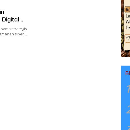
an
 Digital
 sama strategis
eamanan siber…
B
1