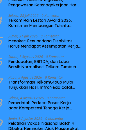
Pengawasan Ketenagakerjaan Harus
Berbasis Risiko dan Preventif
4
Selasa, 28 Juli 2026
0 Komentar
Telkom Raih Lestari Award 2026,
Komitmen Membangun Talenta
Berkelanjutan
5
Jumat, 31 Juli 2026
0 Komentar
Menaker: Penyandang Disabilitas
Harus Mendapat Kesempatan Kerja
yang Setara
6
Sabtu, 1 Agustus 2026
0 Komentar
Pendapatan, EBITDA, dan Laba
Bersih Normalisasi Telkom Tumbuh
Kuat di Paruh Pertama 2026
7
Rabu, 5 Agustus 2026
0 Komentar
Transformasi TelkomGroup Mulai
Tunjukkan Hasil, InfraNexia Catat
Kinerja Positif Perkuat Infrastruktur
Digital Nasional
8
Selasa, 4 Agustus 2026
0 Komentar
Pemerintah Perkuat Pasar Kerja
agar Kompetensi Tenaga Kerja
Sesuai Kebutuhan Industri
9
Senin, 3 Agustus 2026
0 Komentar
Pelatihan Vokasi Nasional Batch 4
Dibuka, Kemnaker Ajak Masyarakat