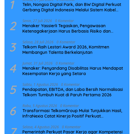
1
Telin, Nongsa Digital Park, dan BW Digital Perkuat
Gerbang Digital Indonesia Melalui Sistem Kabel
Laut NCC
2
Senin, 27 Juli 2026
0 Komentar
Menaker Yassierli Tegaskan, Pengawasan
Ketenagakerjaan Harus Berbasis Risiko dan
Preventif
3
Selasa, 28 Juli 2026
0 Komentar
Telkom Raih Lestari Award 2026, Komitmen
Membangun Talenta Berkelanjutan
4
Jumat, 31 Juli 2026
0 Komentar
Menaker: Penyandang Disabilitas Harus Mendapat
Kesempatan Kerja yang Setara
5
Sabtu, 1 Agustus 2026
0 Komentar
Pendapatan, EBITDA, dan Laba Bersih Normalisasi
Telkom Tumbuh Kuat di Paruh Pertama 2026
6
Rabu, 5 Agustus 2026
0 Komentar
Transformasi TelkomGroup Mulai Tunjukkan Hasil,
InfraNexia Catat Kinerja Positif Perkuat
Infrastruktur Digital Nasional
7
Selasa, 4 Agustus 2026
0 Komentar
Pemerintah Perkuat Pasar Kerja agar Kompetensi