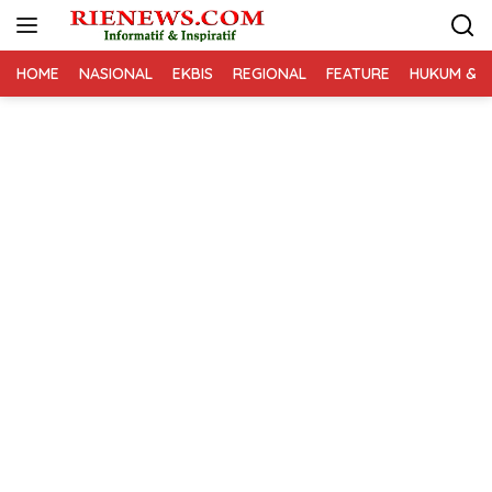
Langsung
ke
konten
HOME
NASIONAL
EKBIS
REGIONAL
FEATURE
HUKUM & K