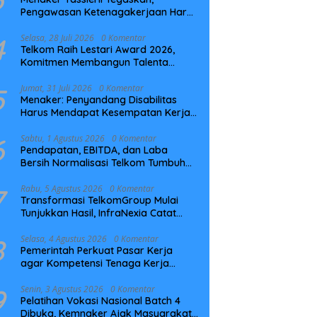
Pengawasan Ketenagakerjaan Harus
Berbasis Risiko dan Preventif
4
Selasa, 28 Juli 2026
0 Komentar
Telkom Raih Lestari Award 2026,
Komitmen Membangun Talenta
Berkelanjutan
5
Jumat, 31 Juli 2026
0 Komentar
Menaker: Penyandang Disabilitas
Harus Mendapat Kesempatan Kerja
yang Setara
6
Sabtu, 1 Agustus 2026
0 Komentar
Pendapatan, EBITDA, dan Laba
Bersih Normalisasi Telkom Tumbuh
Kuat di Paruh Pertama 2026
7
Rabu, 5 Agustus 2026
0 Komentar
Transformasi TelkomGroup Mulai
Tunjukkan Hasil, InfraNexia Catat
Kinerja Positif Perkuat Infrastruktur
Digital Nasional
8
Selasa, 4 Agustus 2026
0 Komentar
Pemerintah Perkuat Pasar Kerja
agar Kompetensi Tenaga Kerja
Sesuai Kebutuhan Industri
9
Senin, 3 Agustus 2026
0 Komentar
Pelatihan Vokasi Nasional Batch 4
Dibuka, Kemnaker Ajak Masyarakat