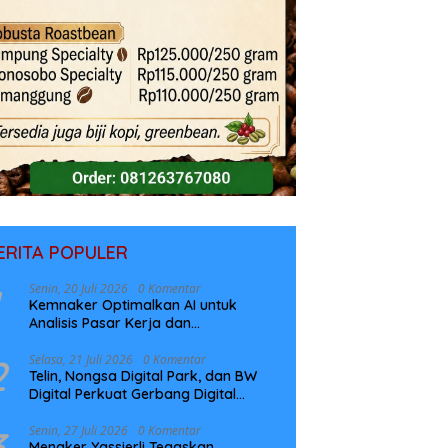
ERITA POPULER
Senin, 20 Juli 2026
0 Komentar
Kemnaker Optimalkan AI untuk
Analisis Pasar Kerja dan
Perencanaan Pelatihan
2
Selasa, 21 Juli 2026
0 Komentar
Telin, Nongsa Digital Park, dan BW
Digital Perkuat Gerbang Digital
Indonesia Melalui Sistem Kabel Laut
NCC
3
Senin, 27 Juli 2026
0 Komentar
Menaker Yassierli Tegaskan,