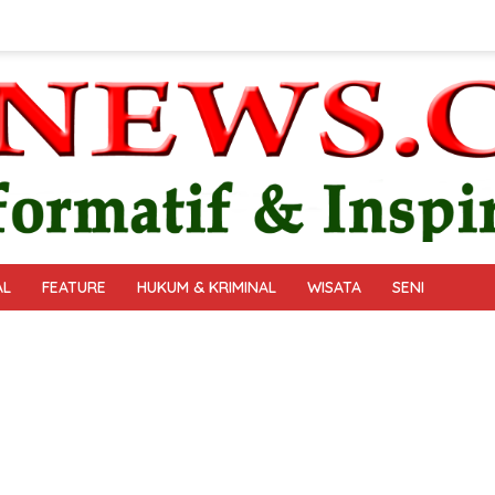
AL
FEATURE
HUKUM & KRIMINAL
WISATA
SENI