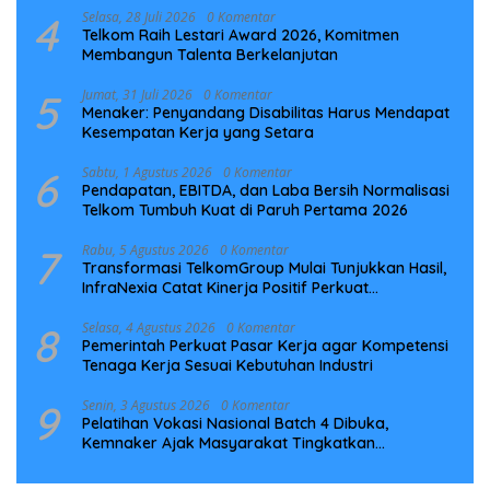
4
Selasa, 28 Juli 2026
0 Komentar
Telkom Raih Lestari Award 2026, Komitmen
Membangun Talenta Berkelanjutan
5
Jumat, 31 Juli 2026
0 Komentar
Menaker: Penyandang Disabilitas Harus Mendapat
Kesempatan Kerja yang Setara
6
Sabtu, 1 Agustus 2026
0 Komentar
Pendapatan, EBITDA, dan Laba Bersih Normalisasi
Telkom Tumbuh Kuat di Paruh Pertama 2026
7
Rabu, 5 Agustus 2026
0 Komentar
Transformasi TelkomGroup Mulai Tunjukkan Hasil,
InfraNexia Catat Kinerja Positif Perkuat
Infrastruktur Digital Nasional
8
Selasa, 4 Agustus 2026
0 Komentar
Pemerintah Perkuat Pasar Kerja agar Kompetensi
Tenaga Kerja Sesuai Kebutuhan Industri
9
Senin, 3 Agustus 2026
0 Komentar
Pelatihan Vokasi Nasional Batch 4 Dibuka,
Kemnaker Ajak Masyarakat Tingkatkan
Kompetensi