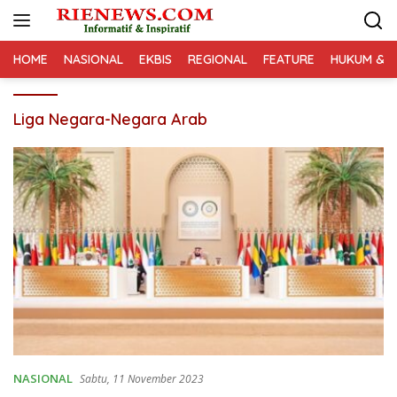
Langsung
ke
konten
HOME
NASIONAL
EKBIS
REGIONAL
FEATURE
HUKUM & K
Liga Negara-Negara Arab
NASIONAL
Sabtu, 11 November 2023