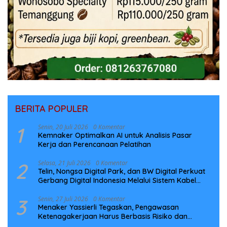
BERITA POPULER
1
Senin, 20 Juli 2026
0 Komentar
Kemnaker Optimalkan AI untuk Analisis Pasar
Kerja dan Perencanaan Pelatihan
2
Selasa, 21 Juli 2026
0 Komentar
Telin, Nongsa Digital Park, dan BW Digital Perkuat
Gerbang Digital Indonesia Melalui Sistem Kabel
Laut NCC
3
Senin, 27 Juli 2026
0 Komentar
Menaker Yassierli Tegaskan, Pengawasan
Ketenagakerjaan Harus Berbasis Risiko dan
Preventif