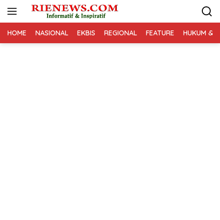
Langsung
ke
konten
HOME
NASIONAL
EKBIS
REGIONAL
FEATURE
HUKUM & K