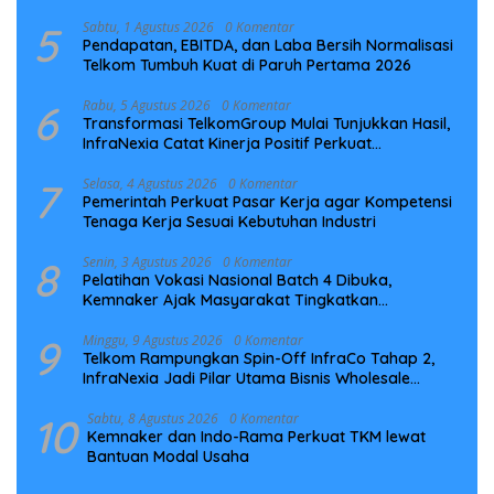
5
Sabtu, 1 Agustus 2026
0 Komentar
Pendapatan, EBITDA, dan Laba Bersih Normalisasi
Telkom Tumbuh Kuat di Paruh Pertama 2026
6
Rabu, 5 Agustus 2026
0 Komentar
Transformasi TelkomGroup Mulai Tunjukkan Hasil,
InfraNexia Catat Kinerja Positif Perkuat
Infrastruktur Digital Nasional
7
Selasa, 4 Agustus 2026
0 Komentar
Pemerintah Perkuat Pasar Kerja agar Kompetensi
Tenaga Kerja Sesuai Kebutuhan Industri
8
Senin, 3 Agustus 2026
0 Komentar
Pelatihan Vokasi Nasional Batch 4 Dibuka,
Kemnaker Ajak Masyarakat Tingkatkan
Kompetensi
9
Minggu, 9 Agustus 2026
0 Komentar
Telkom Rampungkan Spin-Off InfraCo Tahap 2,
InfraNexia Jadi Pilar Utama Bisnis Wholesale
Connectivity
10
Sabtu, 8 Agustus 2026
0 Komentar
Kemnaker dan Indo-Rama Perkuat TKM lewat
Bantuan Modal Usaha