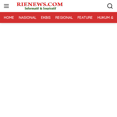
Langsung
ke
konten
HOME
NASIONAL
EKBIS
REGIONAL
FEATURE
HUKUM & K