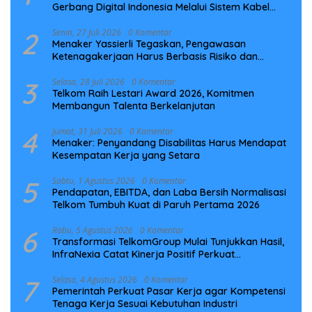
Gerbang Digital Indonesia Melalui Sistem Kabel
Laut NCC
2
Senin, 27 Juli 2026
0 Komentar
Menaker Yassierli Tegaskan, Pengawasan
Ketenagakerjaan Harus Berbasis Risiko dan
Preventif
3
Selasa, 28 Juli 2026
0 Komentar
Telkom Raih Lestari Award 2026, Komitmen
Membangun Talenta Berkelanjutan
4
Jumat, 31 Juli 2026
0 Komentar
Menaker: Penyandang Disabilitas Harus Mendapat
Kesempatan Kerja yang Setara
5
Sabtu, 1 Agustus 2026
0 Komentar
Pendapatan, EBITDA, dan Laba Bersih Normalisasi
Telkom Tumbuh Kuat di Paruh Pertama 2026
6
Rabu, 5 Agustus 2026
0 Komentar
Transformasi TelkomGroup Mulai Tunjukkan Hasil,
InfraNexia Catat Kinerja Positif Perkuat
Infrastruktur Digital Nasional
7
Selasa, 4 Agustus 2026
0 Komentar
Pemerintah Perkuat Pasar Kerja agar Kompetensi
Tenaga Kerja Sesuai Kebutuhan Industri