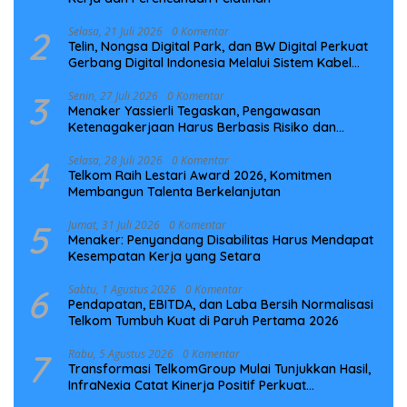
2
Selasa, 21 Juli 2026
0 Komentar
Telin, Nongsa Digital Park, dan BW Digital Perkuat
Gerbang Digital Indonesia Melalui Sistem Kabel
Laut NCC
3
Senin, 27 Juli 2026
0 Komentar
Menaker Yassierli Tegaskan, Pengawasan
Ketenagakerjaan Harus Berbasis Risiko dan
Preventif
4
Selasa, 28 Juli 2026
0 Komentar
Telkom Raih Lestari Award 2026, Komitmen
Membangun Talenta Berkelanjutan
5
Jumat, 31 Juli 2026
0 Komentar
Menaker: Penyandang Disabilitas Harus Mendapat
Kesempatan Kerja yang Setara
6
Sabtu, 1 Agustus 2026
0 Komentar
Pendapatan, EBITDA, dan Laba Bersih Normalisasi
Telkom Tumbuh Kuat di Paruh Pertama 2026
7
Rabu, 5 Agustus 2026
0 Komentar
Transformasi TelkomGroup Mulai Tunjukkan Hasil,
InfraNexia Catat Kinerja Positif Perkuat
Infrastruktur Digital Nasional