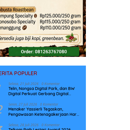
ERITA POPULER
Selasa, 21 Juli 2026
0 Komentar
Telin, Nongsa Digital Park, dan BW
Digital Perkuat Gerbang Digital
Indonesia Melalui Sistem Kabel Laut
NCC
2
Senin, 27 Juli 2026
0 Komentar
Menaker Yassierli Tegaskan,
Pengawasan Ketenagakerjaan Harus
Berbasis Risiko dan Preventif
3
Selasa, 28 Juli 2026
0 Komentar
Telkom Raih Lestari Award 2026,