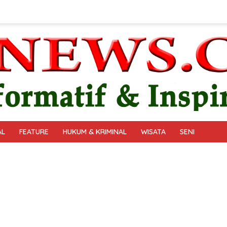
AL
FEATURE
HUKUM & KRIMINAL
WISATA
SENI