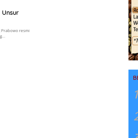
n Unsur
it Prabowo resmi
ng…
B
1