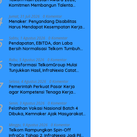
Komitmen Membangun Talenta
Berkelanjutan
4
Jumat, 31 Juli 2026
0 Komentar
Menaker: Penyandang Disabilitas
Harus Mendapat Kesempatan Kerja
yang Setara
5
Sabtu, 1 Agustus 2026
0 Komentar
Pendapatan, EBITDA, dan Laba
Bersih Normalisasi Telkom Tumbuh
Kuat di Paruh Pertama 2026
6
Rabu, 5 Agustus 2026
0 Komentar
Transformasi TelkomGroup Mulai
Tunjukkan Hasil, InfraNexia Catat
Kinerja Positif Perkuat Infrastruktur
Digital Nasional
7
Selasa, 4 Agustus 2026
0 Komentar
Pemerintah Perkuat Pasar Kerja
agar Kompetensi Tenaga Kerja
Sesuai Kebutuhan Industri
8
Senin, 3 Agustus 2026
0 Komentar
Pelatihan Vokasi Nasional Batch 4
Dibuka, Kemnaker Ajak Masyarakat
Tingkatkan Kompetensi
9
Minggu, 9 Agustus 2026
0 Komentar
Telkom Rampungkan Spin-Off
InfraCo Tahap 2, InfraNexia Jadi Pilar