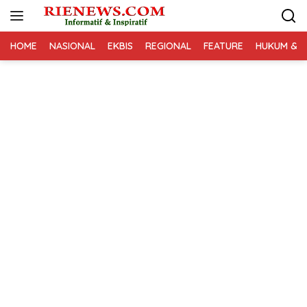
Langsung
ke
konten
HOME
NASIONAL
EKBIS
REGIONAL
FEATURE
HUKUM & K