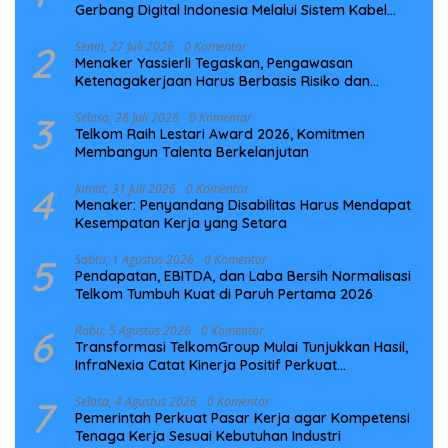
Gerbang Digital Indonesia Melalui Sistem Kabel
Laut NCC
2
Senin, 27 Juli 2026
0 Komentar
Menaker Yassierli Tegaskan, Pengawasan
Ketenagakerjaan Harus Berbasis Risiko dan
Preventif
3
Selasa, 28 Juli 2026
0 Komentar
Telkom Raih Lestari Award 2026, Komitmen
Membangun Talenta Berkelanjutan
4
Jumat, 31 Juli 2026
0 Komentar
Menaker: Penyandang Disabilitas Harus Mendapat
Kesempatan Kerja yang Setara
5
Sabtu, 1 Agustus 2026
0 Komentar
Pendapatan, EBITDA, dan Laba Bersih Normalisasi
Telkom Tumbuh Kuat di Paruh Pertama 2026
6
Rabu, 5 Agustus 2026
0 Komentar
Transformasi TelkomGroup Mulai Tunjukkan Hasil,
InfraNexia Catat Kinerja Positif Perkuat
Infrastruktur Digital Nasional
7
Selasa, 4 Agustus 2026
0 Komentar
Pemerintah Perkuat Pasar Kerja agar Kompetensi
Tenaga Kerja Sesuai Kebutuhan Industri