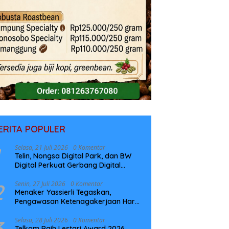
ERITA POPULER
Selasa, 21 Juli 2026
0 Komentar
Telin, Nongsa Digital Park, dan BW
Digital Perkuat Gerbang Digital
Indonesia Melalui Sistem Kabel Laut
NCC
2
Senin, 27 Juli 2026
0 Komentar
Menaker Yassierli Tegaskan,
Pengawasan Ketenagakerjaan Harus
Berbasis Risiko dan Preventif
3
Selasa, 28 Juli 2026
0 Komentar
Telkom Raih Lestari Award 2026,