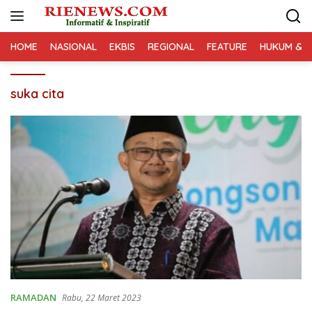
Langsung
ke
konten
HOME
NASIONAL
EKBIS
REGIONAL
FEATURE
HUKUM & K
suka cita
RAMADAN
Rabu, 22 Maret 2023