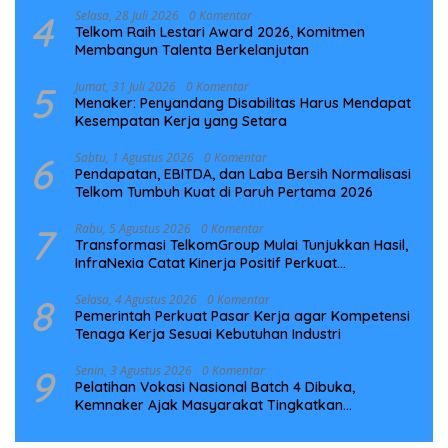
4
Selasa, 28 Juli 2026
0 Komentar
Telkom Raih Lestari Award 2026, Komitmen
Membangun Talenta Berkelanjutan
5
Jumat, 31 Juli 2026
0 Komentar
Menaker: Penyandang Disabilitas Harus Mendapat
Kesempatan Kerja yang Setara
6
Sabtu, 1 Agustus 2026
0 Komentar
Pendapatan, EBITDA, dan Laba Bersih Normalisasi
Telkom Tumbuh Kuat di Paruh Pertama 2026
7
Rabu, 5 Agustus 2026
0 Komentar
Transformasi TelkomGroup Mulai Tunjukkan Hasil,
InfraNexia Catat Kinerja Positif Perkuat
Infrastruktur Digital Nasional
8
Selasa, 4 Agustus 2026
0 Komentar
Pemerintah Perkuat Pasar Kerja agar Kompetensi
Tenaga Kerja Sesuai Kebutuhan Industri
9
Senin, 3 Agustus 2026
0 Komentar
Pelatihan Vokasi Nasional Batch 4 Dibuka,
Kemnaker Ajak Masyarakat Tingkatkan
Kompetensi