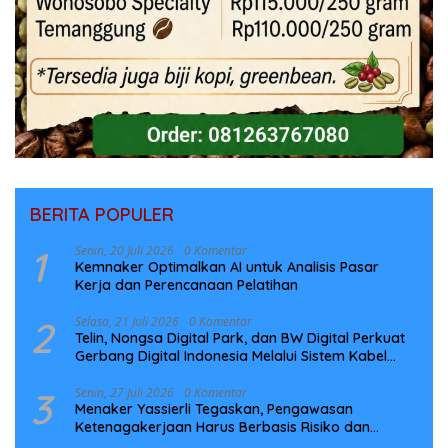
BERITA POPULER
1
Senin, 20 Juli 2026
0 Komentar
Kemnaker Optimalkan AI untuk Analisis Pasar
Kerja dan Perencanaan Pelatihan
2
Selasa, 21 Juli 2026
0 Komentar
Telin, Nongsa Digital Park, dan BW Digital Perkuat
Gerbang Digital Indonesia Melalui Sistem Kabel
Laut NCC
3
Senin, 27 Juli 2026
0 Komentar
Menaker Yassierli Tegaskan, Pengawasan
Ketenagakerjaan Harus Berbasis Risiko dan
Preventif