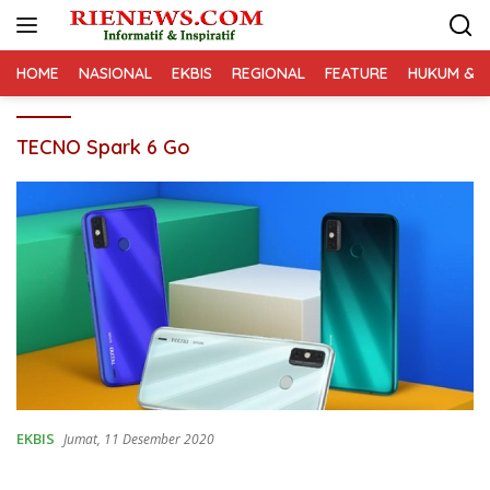
Langsung
ke
konten
HOME
NASIONAL
EKBIS
REGIONAL
FEATURE
HUKUM & K
TECNO Spark 6 Go
EKBIS
Jumat, 11 Desember 2020