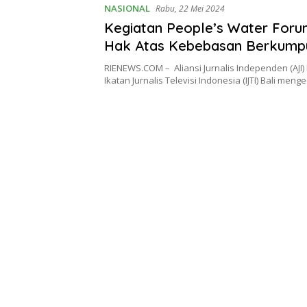
NASIONAL
Rabu, 22 Mei 2024
Kegiatan People’s Water For
Hak Atas Kebebasan Berkump
RIENEWS.COM – Aliansi Jurnalis Independen (AJI
Ikatan Jurnalis Televisi Indonesia (IJTI) Bali men