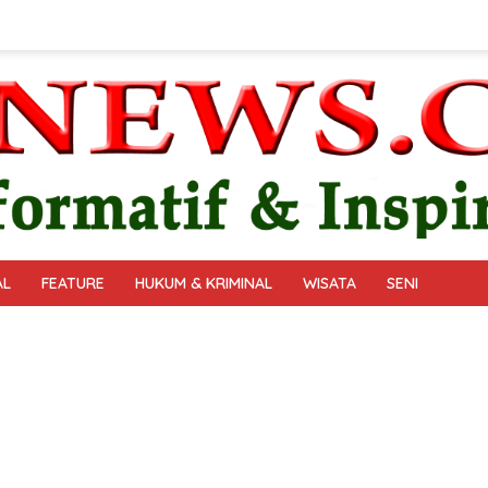
AL
FEATURE
HUKUM & KRIMINAL
WISATA
SENI