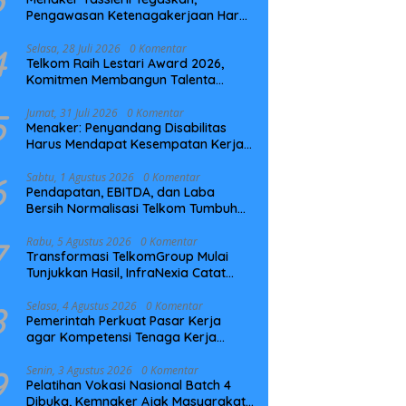
Pengawasan Ketenagakerjaan Harus
Berbasis Risiko dan Preventif
4
Selasa, 28 Juli 2026
0 Komentar
Telkom Raih Lestari Award 2026,
Komitmen Membangun Talenta
Berkelanjutan
5
Jumat, 31 Juli 2026
0 Komentar
Menaker: Penyandang Disabilitas
Harus Mendapat Kesempatan Kerja
yang Setara
6
Sabtu, 1 Agustus 2026
0 Komentar
Pendapatan, EBITDA, dan Laba
Bersih Normalisasi Telkom Tumbuh
Kuat di Paruh Pertama 2026
7
Rabu, 5 Agustus 2026
0 Komentar
Transformasi TelkomGroup Mulai
Tunjukkan Hasil, InfraNexia Catat
Kinerja Positif Perkuat Infrastruktur
Digital Nasional
8
Selasa, 4 Agustus 2026
0 Komentar
Pemerintah Perkuat Pasar Kerja
agar Kompetensi Tenaga Kerja
Sesuai Kebutuhan Industri
9
Senin, 3 Agustus 2026
0 Komentar
Pelatihan Vokasi Nasional Batch 4
Dibuka, Kemnaker Ajak Masyarakat