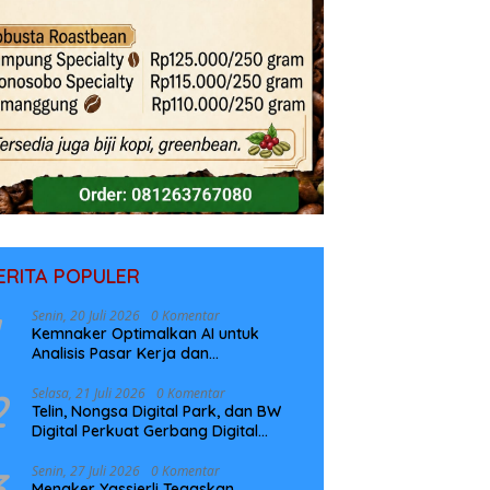
ERITA POPULER
Senin, 20 Juli 2026
0 Komentar
Kemnaker Optimalkan AI untuk
Analisis Pasar Kerja dan
Perencanaan Pelatihan
2
Selasa, 21 Juli 2026
0 Komentar
Telin, Nongsa Digital Park, dan BW
Digital Perkuat Gerbang Digital
Indonesia Melalui Sistem Kabel Laut
NCC
3
Senin, 27 Juli 2026
0 Komentar
Menaker Yassierli Tegaskan,