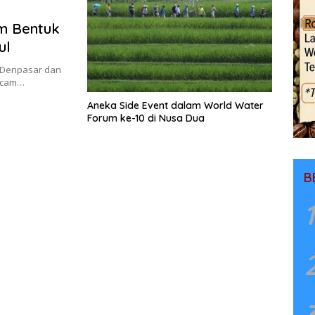
um Bentuk
ul
) Denpasar dan
gecam…
Aneka Side Event dalam World Water
Forum ke-10 di Nusa Dua
B
1