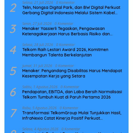
2
Selasa, 21 Juli 2026
0 Komentar
Telin, Nongsa Digital Park, dan BW Digital Perkuat
Gerbang Digital Indonesia Melalui Sistem Kabel
Laut NCC
3
Senin, 27 Juli 2026
0 Komentar
Menaker Yassierli Tegaskan, Pengawasan
Ketenagakerjaan Harus Berbasis Risiko dan
Preventif
4
Selasa, 28 Juli 2026
0 Komentar
Telkom Raih Lestari Award 2026, Komitmen
Membangun Talenta Berkelanjutan
5
Jumat, 31 Juli 2026
0 Komentar
Menaker: Penyandang Disabilitas Harus Mendapat
Kesempatan Kerja yang Setara
6
Sabtu, 1 Agustus 2026
0 Komentar
Pendapatan, EBITDA, dan Laba Bersih Normalisasi
Telkom Tumbuh Kuat di Paruh Pertama 2026
7
Rabu, 5 Agustus 2026
0 Komentar
Transformasi TelkomGroup Mulai Tunjukkan Hasil,
InfraNexia Catat Kinerja Positif Perkuat
Infrastruktur Digital Nasional
Selasa, 4 Agustus 2026
0 Komentar