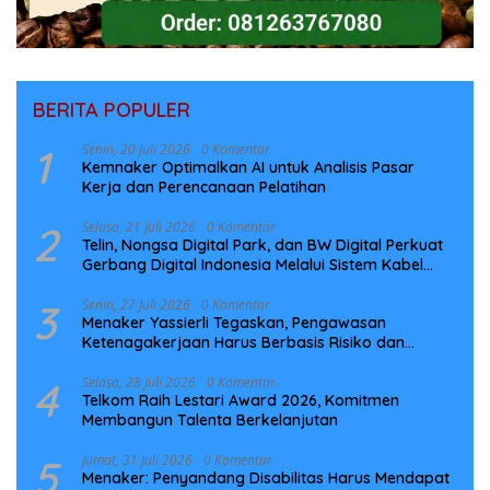
BERITA POPULER
1
Senin, 20 Juli 2026
0 Komentar
Kemnaker Optimalkan AI untuk Analisis Pasar
Kerja dan Perencanaan Pelatihan
2
Selasa, 21 Juli 2026
0 Komentar
Telin, Nongsa Digital Park, dan BW Digital Perkuat
Gerbang Digital Indonesia Melalui Sistem Kabel
Laut NCC
3
Senin, 27 Juli 2026
0 Komentar
Menaker Yassierli Tegaskan, Pengawasan
Ketenagakerjaan Harus Berbasis Risiko dan
Preventif
4
Selasa, 28 Juli 2026
0 Komentar
Telkom Raih Lestari Award 2026, Komitmen
Membangun Talenta Berkelanjutan
5
Jumat, 31 Juli 2026
0 Komentar
Menaker: Penyandang Disabilitas Harus Mendapat