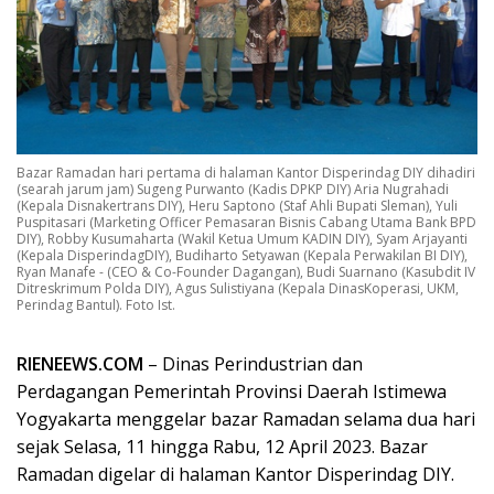
Bazar Ramadan hari pertama di halaman Kantor Disperindag DIY dihadiri
(searah jarum jam) Sugeng Purwanto (Kadis DPKP DIY) Aria Nugrahadi
(Kepala Disnakertrans DIY), Heru Saptono (Staf Ahli Bupati Sleman), Yuli
Puspitasari (Marketing Officer Pemasaran Bisnis Cabang Utama Bank BPD
DIY), Robby Kusumaharta (Wakil Ketua Umum KADIN DIY), Syam Arjayanti
(Kepala DisperindagDIY), Budiharto Setyawan (Kepala Perwakilan BI DIY),
Ryan Manafe - (CEO & Co-Founder Dagangan), Budi Suarnano (Kasubdit IV
Ditreskrimum Polda DIY), Agus Sulistiyana (Kepala DinasKoperasi, UKM,
Perindag Bantul). Foto Ist.
RIENEEWS.COM
– Dinas Perindustrian dan
Perdagangan Pemerintah Provinsi Daerah Istimewa
Yogyakarta menggelar bazar Ramadan selama dua hari
sejak Selasa, 11 hingga Rabu, 12 April 2023. Bazar
Ramadan digelar di halaman Kantor Disperindag DIY.