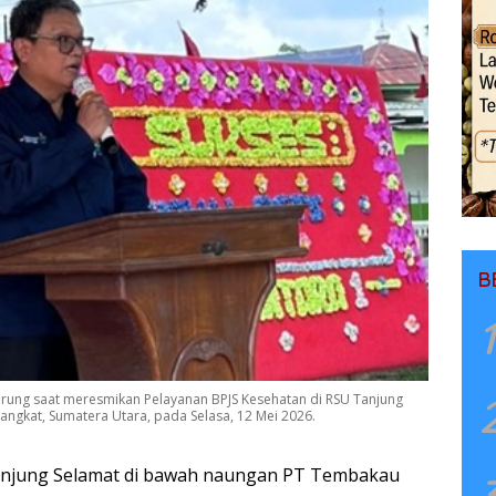
B
1
urung saat meresmikan Pelayanan BPJS Kesehatan di RSU Tanjung
ngkat, Sumatera Utara, pada Selasa, 12 Mei 2026.
njung Selamat di bawah naungan PT Tembakau