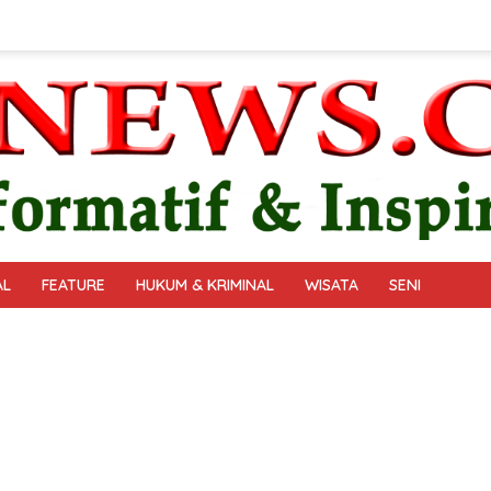
AL
FEATURE
HUKUM & KRIMINAL
WISATA
SENI