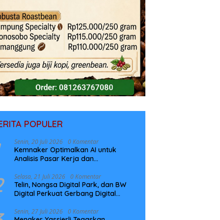
ERITA POPULER
Senin, 20 Juli 2026
0 Komentar
Kemnaker Optimalkan AI untuk
Analisis Pasar Kerja dan
Perencanaan Pelatihan
2
Selasa, 21 Juli 2026
0 Komentar
Telin, Nongsa Digital Park, dan BW
Digital Perkuat Gerbang Digital
Indonesia Melalui Sistem Kabel Laut
NCC
3
Senin, 27 Juli 2026
0 Komentar
Menaker Yassierli Tegaskan,