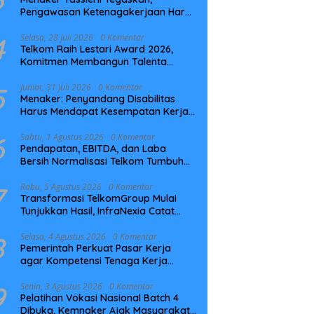
Pengawasan Ketenagakerjaan Harus
Berbasis Risiko dan Preventif
4
Selasa, 28 Juli 2026
0 Komentar
Telkom Raih Lestari Award 2026,
Komitmen Membangun Talenta
Berkelanjutan
5
Jumat, 31 Juli 2026
0 Komentar
Menaker: Penyandang Disabilitas
Harus Mendapat Kesempatan Kerja
yang Setara
6
Sabtu, 1 Agustus 2026
0 Komentar
Pendapatan, EBITDA, dan Laba
Bersih Normalisasi Telkom Tumbuh
Kuat di Paruh Pertama 2026
7
Rabu, 5 Agustus 2026
0 Komentar
Transformasi TelkomGroup Mulai
Tunjukkan Hasil, InfraNexia Catat
Kinerja Positif Perkuat Infrastruktur
Digital Nasional
8
Selasa, 4 Agustus 2026
0 Komentar
Pemerintah Perkuat Pasar Kerja
agar Kompetensi Tenaga Kerja
Sesuai Kebutuhan Industri
9
Senin, 3 Agustus 2026
0 Komentar
Pelatihan Vokasi Nasional Batch 4
Dibuka, Kemnaker Ajak Masyarakat