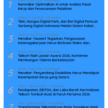
1
Senin, 20 Juli 2026
0 Komentar
Kemnaker Optimalkan AI untuk Analisis Pasar
Kerja dan Perencanaan Pelatihan
2
Selasa, 21 Juli 2026
0 Komentar
Telin, Nongsa Digital Park, dan BW Digital Perkuat
Gerbang Digital Indonesia Melalui Sistem Kabel
Laut NCC
3
Senin, 27 Juli 2026
0 Komentar
Menaker Yassierli Tegaskan, Pengawasan
Ketenagakerjaan Harus Berbasis Risiko dan
Preventif
4
Selasa, 28 Juli 2026
0 Komentar
Telkom Raih Lestari Award 2026, Komitmen
Membangun Talenta Berkelanjutan
5
Jumat, 31 Juli 2026
0 Komentar
Menaker: Penyandang Disabilitas Harus Mendapat
Kesempatan Kerja yang Setara
6
Sabtu, 1 Agustus 2026
0 Komentar
Pendapatan, EBITDA, dan Laba Bersih Normalisasi
Telkom Tumbuh Kuat di Paruh Pertama 2026
7
Rabu, 5 Agustus 2026
0 Komentar
Transformasi TelkomGroup Mulai Tunjukkan Hasil,