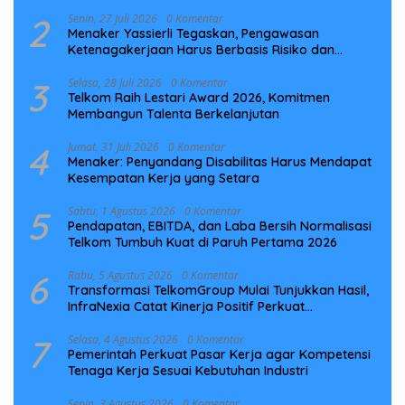
Laut NCC
2
Senin, 27 Juli 2026
0 Komentar
Menaker Yassierli Tegaskan, Pengawasan
Ketenagakerjaan Harus Berbasis Risiko dan
Preventif
3
Selasa, 28 Juli 2026
0 Komentar
Telkom Raih Lestari Award 2026, Komitmen
Membangun Talenta Berkelanjutan
4
Jumat, 31 Juli 2026
0 Komentar
Menaker: Penyandang Disabilitas Harus Mendapat
Kesempatan Kerja yang Setara
5
Sabtu, 1 Agustus 2026
0 Komentar
Pendapatan, EBITDA, dan Laba Bersih Normalisasi
Telkom Tumbuh Kuat di Paruh Pertama 2026
6
Rabu, 5 Agustus 2026
0 Komentar
Transformasi TelkomGroup Mulai Tunjukkan Hasil,
InfraNexia Catat Kinerja Positif Perkuat
Infrastruktur Digital Nasional
7
Selasa, 4 Agustus 2026
0 Komentar
Pemerintah Perkuat Pasar Kerja agar Kompetensi
Tenaga Kerja Sesuai Kebutuhan Industri
Senin, 3 Agustus 2026
0 Komentar