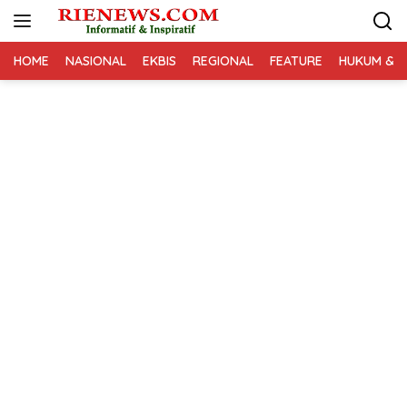
Langsung
ke
konten
HOME
NASIONAL
EKBIS
REGIONAL
FEATURE
HUKUM & K