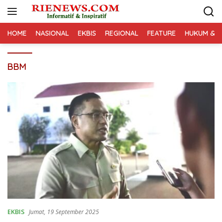
Langsung
ke
konten
HOME
NASIONAL
EKBIS
REGIONAL
FEATURE
HUKUM & K
BBM
EKBIS
Jumat, 19 September 2025