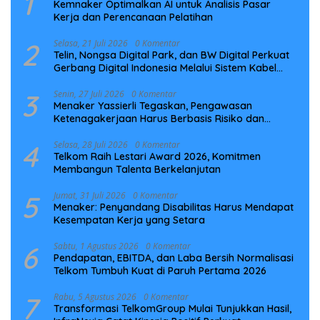
1
Kemnaker Optimalkan AI untuk Analisis Pasar
Kerja dan Perencanaan Pelatihan
2
Selasa, 21 Juli 2026
0 Komentar
Telin, Nongsa Digital Park, dan BW Digital Perkuat
Gerbang Digital Indonesia Melalui Sistem Kabel
Laut NCC
3
Senin, 27 Juli 2026
0 Komentar
Menaker Yassierli Tegaskan, Pengawasan
Ketenagakerjaan Harus Berbasis Risiko dan
Preventif
4
Selasa, 28 Juli 2026
0 Komentar
Telkom Raih Lestari Award 2026, Komitmen
Membangun Talenta Berkelanjutan
5
Jumat, 31 Juli 2026
0 Komentar
Menaker: Penyandang Disabilitas Harus Mendapat
Kesempatan Kerja yang Setara
6
Sabtu, 1 Agustus 2026
0 Komentar
Pendapatan, EBITDA, dan Laba Bersih Normalisasi
Telkom Tumbuh Kuat di Paruh Pertama 2026
7
Rabu, 5 Agustus 2026
0 Komentar
Transformasi TelkomGroup Mulai Tunjukkan Hasil,