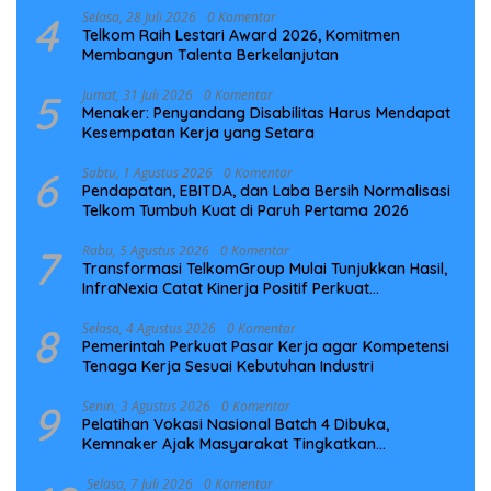
4
Selasa, 28 Juli 2026
0 Komentar
Telkom Raih Lestari Award 2026, Komitmen
Membangun Talenta Berkelanjutan
5
Jumat, 31 Juli 2026
0 Komentar
Menaker: Penyandang Disabilitas Harus Mendapat
Kesempatan Kerja yang Setara
6
Sabtu, 1 Agustus 2026
0 Komentar
Pendapatan, EBITDA, dan Laba Bersih Normalisasi
Telkom Tumbuh Kuat di Paruh Pertama 2026
7
Rabu, 5 Agustus 2026
0 Komentar
Transformasi TelkomGroup Mulai Tunjukkan Hasil,
InfraNexia Catat Kinerja Positif Perkuat
Infrastruktur Digital Nasional
8
Selasa, 4 Agustus 2026
0 Komentar
Pemerintah Perkuat Pasar Kerja agar Kompetensi
Tenaga Kerja Sesuai Kebutuhan Industri
9
Senin, 3 Agustus 2026
0 Komentar
Pelatihan Vokasi Nasional Batch 4 Dibuka,
Kemnaker Ajak Masyarakat Tingkatkan
Kompetensi
Selasa, 7 Juli 2026
0 Komentar