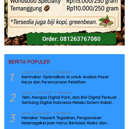
BERITA POPULER
1
Senin, 20 Juli 2026
0 Komentar
Kemnaker Optimalkan AI untuk Analisis Pasar
Kerja dan Perencanaan Pelatihan
2
Selasa, 21 Juli 2026
0 Komentar
Telin, Nongsa Digital Park, dan BW Digital Perkuat
Gerbang Digital Indonesia Melalui Sistem Kabel
Laut NCC
3
Senin, 27 Juli 2026
0 Komentar
Menaker Yassierli Tegaskan, Pengawasan
Ketenagakerjaan Harus Berbasis Risiko dan
Preventif