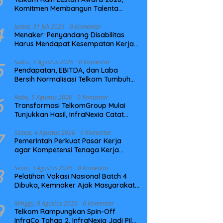
Komitmen Membangun Talenta
Berkelanjutan
4
Jumat, 31 Juli 2026
0 Komentar
Menaker: Penyandang Disabilitas
Harus Mendapat Kesempatan Kerja
yang Setara
5
Sabtu, 1 Agustus 2026
0 Komentar
Pendapatan, EBITDA, dan Laba
Bersih Normalisasi Telkom Tumbuh
Kuat di Paruh Pertama 2026
6
Rabu, 5 Agustus 2026
0 Komentar
Transformasi TelkomGroup Mulai
Tunjukkan Hasil, InfraNexia Catat
Kinerja Positif Perkuat Infrastruktur
Digital Nasional
7
Selasa, 4 Agustus 2026
0 Komentar
Pemerintah Perkuat Pasar Kerja
agar Kompetensi Tenaga Kerja
Sesuai Kebutuhan Industri
8
Senin, 3 Agustus 2026
0 Komentar
Pelatihan Vokasi Nasional Batch 4
Dibuka, Kemnaker Ajak Masyarakat
Tingkatkan Kompetensi
9
Minggu, 9 Agustus 2026
0 Komentar
Telkom Rampungkan Spin-Off
InfraCo Tahap 2, InfraNexia Jadi Pilar