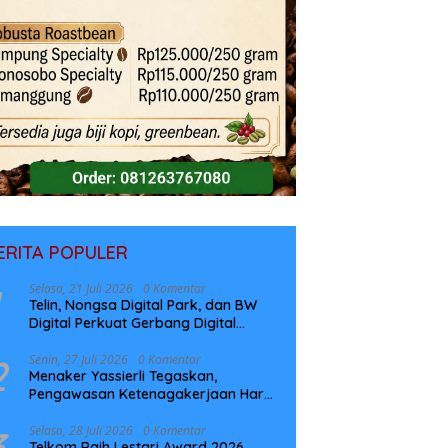
ERITA POPULER
Selasa, 21 Juli 2026
0 Komentar
Telin, Nongsa Digital Park, dan BW
Digital Perkuat Gerbang Digital
Indonesia Melalui Sistem Kabel Laut
NCC
2
Senin, 27 Juli 2026
0 Komentar
Menaker Yassierli Tegaskan,
Pengawasan Ketenagakerjaan Harus
Berbasis Risiko dan Preventif
3
Selasa, 28 Juli 2026
0 Komentar
Telkom Raih Lestari Award 2026,