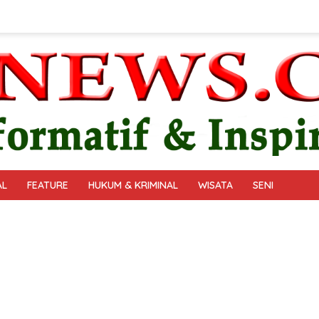
AL
FEATURE
HUKUM & KRIMINAL
WISATA
SENI