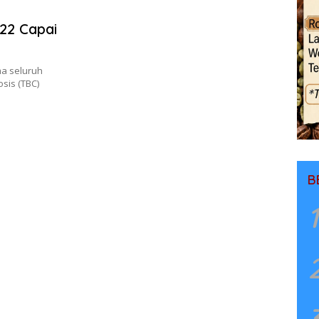
022 Capai
a seluruh
sis (TBC)
B
1