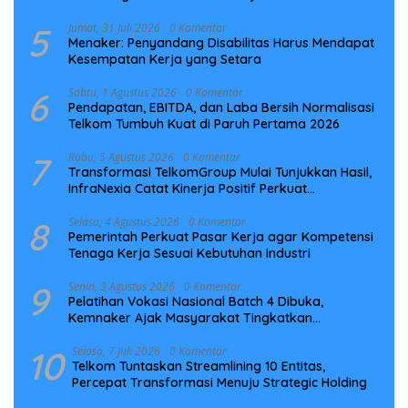
5
Jumat, 31 Juli 2026
0 Komentar
Menaker: Penyandang Disabilitas Harus Mendapat
Kesempatan Kerja yang Setara
6
Sabtu, 1 Agustus 2026
0 Komentar
Pendapatan, EBITDA, dan Laba Bersih Normalisasi
Telkom Tumbuh Kuat di Paruh Pertama 2026
7
Rabu, 5 Agustus 2026
0 Komentar
Transformasi TelkomGroup Mulai Tunjukkan Hasil,
InfraNexia Catat Kinerja Positif Perkuat
Infrastruktur Digital Nasional
8
Selasa, 4 Agustus 2026
0 Komentar
Pemerintah Perkuat Pasar Kerja agar Kompetensi
Tenaga Kerja Sesuai Kebutuhan Industri
9
Senin, 3 Agustus 2026
0 Komentar
Pelatihan Vokasi Nasional Batch 4 Dibuka,
Kemnaker Ajak Masyarakat Tingkatkan
Kompetensi
10
Selasa, 7 Juli 2026
0 Komentar
Telkom Tuntaskan Streamlining 10 Entitas,
Percepat Transformasi Menuju Strategic Holding