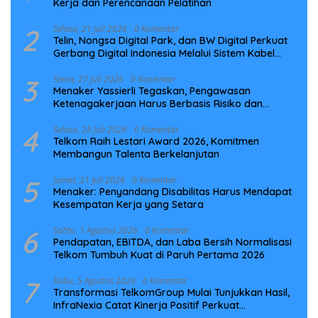
Kerja dan Perencanaan Pelatihan
2
Selasa, 21 Juli 2026
0 Komentar
Telin, Nongsa Digital Park, dan BW Digital Perkuat
Gerbang Digital Indonesia Melalui Sistem Kabel
Laut NCC
3
Senin, 27 Juli 2026
0 Komentar
Menaker Yassierli Tegaskan, Pengawasan
Ketenagakerjaan Harus Berbasis Risiko dan
Preventif
4
Selasa, 28 Juli 2026
0 Komentar
Telkom Raih Lestari Award 2026, Komitmen
Membangun Talenta Berkelanjutan
5
Jumat, 31 Juli 2026
0 Komentar
Menaker: Penyandang Disabilitas Harus Mendapat
Kesempatan Kerja yang Setara
6
Sabtu, 1 Agustus 2026
0 Komentar
Pendapatan, EBITDA, dan Laba Bersih Normalisasi
Telkom Tumbuh Kuat di Paruh Pertama 2026
7
Rabu, 5 Agustus 2026
0 Komentar
Transformasi TelkomGroup Mulai Tunjukkan Hasil,
InfraNexia Catat Kinerja Positif Perkuat