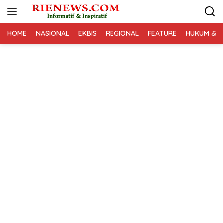
Langsung
ke
konten
HOME
NASIONAL
EKBIS
REGIONAL
FEATURE
HUKUM & K