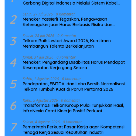
Gerbang Digital Indonesia Melalui Sistem Kabel
Laut NCC
2
Senin, 27 Juli 2026
0 Komentar
Menaker Yassierli Tegaskan, Pengawasan
Ketenagakerjaan Harus Berbasis Risiko dan
Preventif
3
Selasa, 28 Juli 2026
0 Komentar
Telkom Raih Lestari Award 2026, Komitmen
Membangun Talenta Berkelanjutan
4
Jumat, 31 Juli 2026
0 Komentar
Menaker: Penyandang Disabilitas Harus Mendapat
Kesempatan Kerja yang Setara
5
Sabtu, 1 Agustus 2026
0 Komentar
Pendapatan, EBITDA, dan Laba Bersih Normalisasi
Telkom Tumbuh Kuat di Paruh Pertama 2026
6
Rabu, 5 Agustus 2026
0 Komentar
Transformasi TelkomGroup Mulai Tunjukkan Hasil,
InfraNexia Catat Kinerja Positif Perkuat
Infrastruktur Digital Nasional
7
Selasa, 4 Agustus 2026
0 Komentar
Pemerintah Perkuat Pasar Kerja agar Kompetensi
Tenaga Kerja Sesuai Kebutuhan Industri