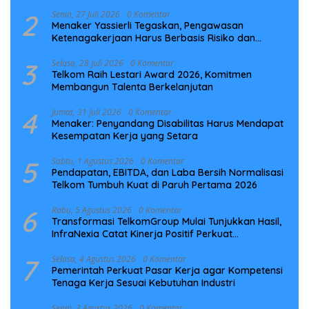
Laut NCC
2
Senin, 27 Juli 2026
0 Komentar
Menaker Yassierli Tegaskan, Pengawasan
Ketenagakerjaan Harus Berbasis Risiko dan
Preventif
3
Selasa, 28 Juli 2026
0 Komentar
Telkom Raih Lestari Award 2026, Komitmen
Membangun Talenta Berkelanjutan
4
Jumat, 31 Juli 2026
0 Komentar
Menaker: Penyandang Disabilitas Harus Mendapat
Kesempatan Kerja yang Setara
5
Sabtu, 1 Agustus 2026
0 Komentar
Pendapatan, EBITDA, dan Laba Bersih Normalisasi
Telkom Tumbuh Kuat di Paruh Pertama 2026
6
Rabu, 5 Agustus 2026
0 Komentar
Transformasi TelkomGroup Mulai Tunjukkan Hasil,
InfraNexia Catat Kinerja Positif Perkuat
Infrastruktur Digital Nasional
7
Selasa, 4 Agustus 2026
0 Komentar
Pemerintah Perkuat Pasar Kerja agar Kompetensi
Tenaga Kerja Sesuai Kebutuhan Industri
Senin, 3 Agustus 2026
0 Komentar