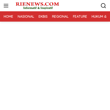
Langsung
ke
konten
HOME
NASIONAL
EKBIS
REGIONAL
FEATURE
HUKUM & K