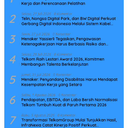
Kerja dan Perencanaan Pelatihan
2
Selasa, 21 Juli 2026
0 Komentar
Telin, Nongsa Digital Park, dan BW Digital Perkuat
Gerbang Digital Indonesia Melalui Sistem Kabel
Laut NCC
3
Senin, 27 Juli 2026
0 Komentar
Menaker Yassierli Tegaskan, Pengawasan
Ketenagakerjaan Harus Berbasis Risiko dan
Preventif
4
Selasa, 28 Juli 2026
0 Komentar
Telkom Raih Lestari Award 2026, Komitmen
Membangun Talenta Berkelanjutan
5
Jumat, 31 Juli 2026
0 Komentar
Menaker: Penyandang Disabilitas Harus Mendapat
Kesempatan Kerja yang Setara
6
Sabtu, 1 Agustus 2026
0 Komentar
Pendapatan, EBITDA, dan Laba Bersih Normalisasi
Telkom Tumbuh Kuat di Paruh Pertama 2026
7
Rabu, 5 Agustus 2026
0 Komentar
Transformasi TelkomGroup Mulai Tunjukkan Hasil,
InfraNexia Catat Kinerja Positif Perkuat