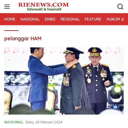
Langsung
ke
konten
HOME
NASIONAL
EKBIS
REGIONAL
FEATURE
HUKUM & K
pelanggar HAM
NASIONAL
Rabu, 28 Februari 2024