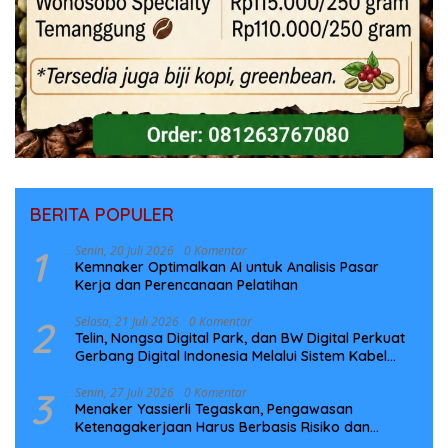
BERITA POPULER
1
Senin, 20 Juli 2026
0 Komentar
Kemnaker Optimalkan AI untuk Analisis Pasar
Kerja dan Perencanaan Pelatihan
2
Selasa, 21 Juli 2026
0 Komentar
Telin, Nongsa Digital Park, dan BW Digital Perkuat
Gerbang Digital Indonesia Melalui Sistem Kabel
Laut NCC
3
Senin, 27 Juli 2026
0 Komentar
Menaker Yassierli Tegaskan, Pengawasan
Ketenagakerjaan Harus Berbasis Risiko dan
Preventif