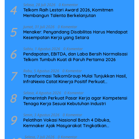
4
Selasa, 28 Juli 2026
0 Komentar
Telkom Raih Lestari Award 2026, Komitmen
Membangun Talenta Berkelanjutan
5
Jumat, 31 Juli 2026
0 Komentar
Menaker: Penyandang Disabilitas Harus Mendapat
Kesempatan Kerja yang Setara
6
Sabtu, 1 Agustus 2026
0 Komentar
Pendapatan, EBITDA, dan Laba Bersih Normalisasi
Telkom Tumbuh Kuat di Paruh Pertama 2026
7
Rabu, 5 Agustus 2026
0 Komentar
Transformasi TelkomGroup Mulai Tunjukkan Hasil,
InfraNexia Catat Kinerja Positif Perkuat
Infrastruktur Digital Nasional
8
Selasa, 4 Agustus 2026
0 Komentar
Pemerintah Perkuat Pasar Kerja agar Kompetensi
Tenaga Kerja Sesuai Kebutuhan Industri
9
Senin, 3 Agustus 2026
0 Komentar
Pelatihan Vokasi Nasional Batch 4 Dibuka,
Kemnaker Ajak Masyarakat Tingkatkan
Kompetensi
Selasa, 7 Juli 2026
0 Komentar