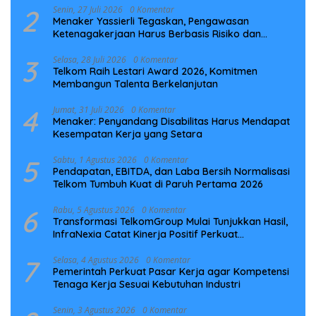
2
Senin, 27 Juli 2026
0 Komentar
Menaker Yassierli Tegaskan, Pengawasan
Ketenagakerjaan Harus Berbasis Risiko dan
Preventif
3
Selasa, 28 Juli 2026
0 Komentar
Telkom Raih Lestari Award 2026, Komitmen
Membangun Talenta Berkelanjutan
4
Jumat, 31 Juli 2026
0 Komentar
Menaker: Penyandang Disabilitas Harus Mendapat
Kesempatan Kerja yang Setara
5
Sabtu, 1 Agustus 2026
0 Komentar
Pendapatan, EBITDA, dan Laba Bersih Normalisasi
Telkom Tumbuh Kuat di Paruh Pertama 2026
6
Rabu, 5 Agustus 2026
0 Komentar
Transformasi TelkomGroup Mulai Tunjukkan Hasil,
InfraNexia Catat Kinerja Positif Perkuat
Infrastruktur Digital Nasional
7
Selasa, 4 Agustus 2026
0 Komentar
Pemerintah Perkuat Pasar Kerja agar Kompetensi
Tenaga Kerja Sesuai Kebutuhan Industri
Senin, 3 Agustus 2026
0 Komentar