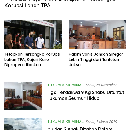
Korupsi Lahan TPA
Tetapkan Tersangka Korupsi
Hakim Vonis Jonson Siregar
Lahan TPA, Kajari Karo
Lebih Tinggi dari Tuntutan
Dipraperadilankan
Jaksa
HUKUM & KRIMINAL
Senin, 25 November
2019
Tiga Terdakwa 9 Kg Shabu Dituntut
Hukuman Seumur Hidup
HUKUM & KRIMINAL
Senin, 4 Maret 2019
Ibu dan 2 Anak Ditahan Dalam