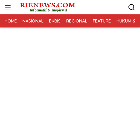
Langsung
ke
konten
HOME
NASIONAL
EKBIS
REGIONAL
FEATURE
HUKUM & K