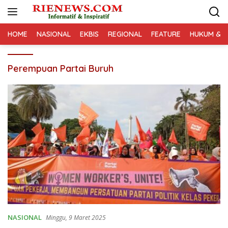
Langsung
ke
konten
HOME
NASIONAL
EKBIS
REGIONAL
FEATURE
HUKUM & K
Perempuan Partai Buruh
NASIONAL
Minggu, 9 Maret 2025