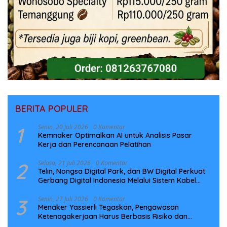
BERITA POPULER
1
Senin, 20 Juli 2026
0 Komentar
Kemnaker Optimalkan AI untuk Analisis Pasar
Kerja dan Perencanaan Pelatihan
2
Selasa, 21 Juli 2026
0 Komentar
Telin, Nongsa Digital Park, dan BW Digital Perkuat
Gerbang Digital Indonesia Melalui Sistem Kabel
Laut NCC
3
Senin, 27 Juli 2026
0 Komentar
Menaker Yassierli Tegaskan, Pengawasan
Ketenagakerjaan Harus Berbasis Risiko dan
Preventif