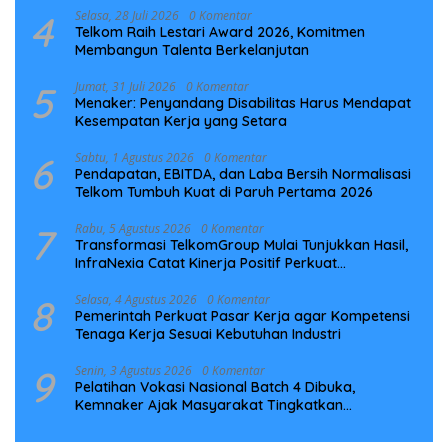
4
Selasa, 28 Juli 2026
0 Komentar
Telkom Raih Lestari Award 2026, Komitmen
Membangun Talenta Berkelanjutan
5
Jumat, 31 Juli 2026
0 Komentar
Menaker: Penyandang Disabilitas Harus Mendapat
Kesempatan Kerja yang Setara
6
Sabtu, 1 Agustus 2026
0 Komentar
Pendapatan, EBITDA, dan Laba Bersih Normalisasi
Telkom Tumbuh Kuat di Paruh Pertama 2026
7
Rabu, 5 Agustus 2026
0 Komentar
Transformasi TelkomGroup Mulai Tunjukkan Hasil,
InfraNexia Catat Kinerja Positif Perkuat
Infrastruktur Digital Nasional
8
Selasa, 4 Agustus 2026
0 Komentar
Pemerintah Perkuat Pasar Kerja agar Kompetensi
Tenaga Kerja Sesuai Kebutuhan Industri
9
Senin, 3 Agustus 2026
0 Komentar
Pelatihan Vokasi Nasional Batch 4 Dibuka,
Kemnaker Ajak Masyarakat Tingkatkan
Kompetensi