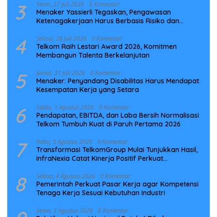
3
Senin, 27 Juli 2026
0 Komentar
Menaker Yassierli Tegaskan, Pengawasan
Ketenagakerjaan Harus Berbasis Risiko dan
Preventif
4
Selasa, 28 Juli 2026
0 Komentar
Telkom Raih Lestari Award 2026, Komitmen
Membangun Talenta Berkelanjutan
5
Jumat, 31 Juli 2026
0 Komentar
Menaker: Penyandang Disabilitas Harus Mendapat
Kesempatan Kerja yang Setara
6
Sabtu, 1 Agustus 2026
0 Komentar
Pendapatan, EBITDA, dan Laba Bersih Normalisasi
Telkom Tumbuh Kuat di Paruh Pertama 2026
7
Rabu, 5 Agustus 2026
0 Komentar
Transformasi TelkomGroup Mulai Tunjukkan Hasil,
InfraNexia Catat Kinerja Positif Perkuat
Infrastruktur Digital Nasional
8
Selasa, 4 Agustus 2026
0 Komentar
Pemerintah Perkuat Pasar Kerja agar Kompetensi
Tenaga Kerja Sesuai Kebutuhan Industri
Senin, 3 Agustus 2026
0 Komentar