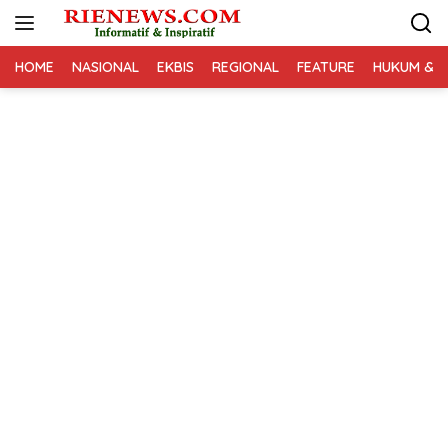
Langsung
ke
konten
HOME
NASIONAL
EKBIS
REGIONAL
FEATURE
HUKUM & K