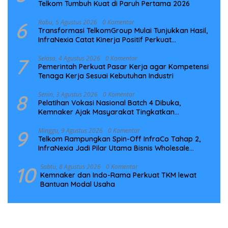
Telkom Tumbuh Kuat di Paruh Pertama 2026
6
Rabu, 5 Agustus 2026
0 Komentar
Transformasi TelkomGroup Mulai Tunjukkan Hasil,
InfraNexia Catat Kinerja Positif Perkuat
Infrastruktur Digital Nasional
7
Selasa, 4 Agustus 2026
0 Komentar
Pemerintah Perkuat Pasar Kerja agar Kompetensi
Tenaga Kerja Sesuai Kebutuhan Industri
8
Senin, 3 Agustus 2026
0 Komentar
Pelatihan Vokasi Nasional Batch 4 Dibuka,
Kemnaker Ajak Masyarakat Tingkatkan
Kompetensi
9
Minggu, 9 Agustus 2026
0 Komentar
Telkom Rampungkan Spin-Off InfraCo Tahap 2,
InfraNexia Jadi Pilar Utama Bisnis Wholesale
Connectivity
10
Sabtu, 8 Agustus 2026
0 Komentar
Kemnaker dan Indo-Rama Perkuat TKM lewat
Bantuan Modal Usaha