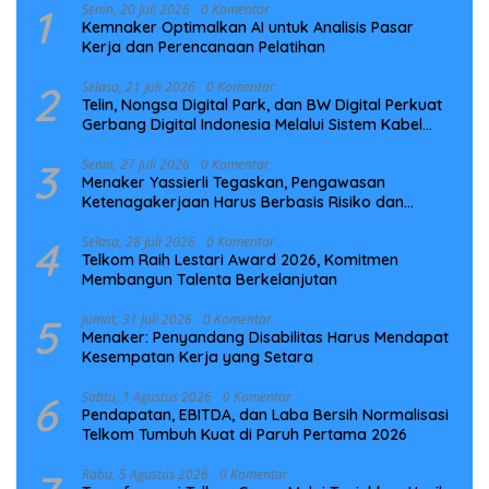
1
Senin, 20 Juli 2026
0 Komentar
Kemnaker Optimalkan AI untuk Analisis Pasar
Kerja dan Perencanaan Pelatihan
2
Selasa, 21 Juli 2026
0 Komentar
Telin, Nongsa Digital Park, dan BW Digital Perkuat
Gerbang Digital Indonesia Melalui Sistem Kabel
Laut NCC
3
Senin, 27 Juli 2026
0 Komentar
Menaker Yassierli Tegaskan, Pengawasan
Ketenagakerjaan Harus Berbasis Risiko dan
Preventif
4
Selasa, 28 Juli 2026
0 Komentar
Telkom Raih Lestari Award 2026, Komitmen
Membangun Talenta Berkelanjutan
5
Jumat, 31 Juli 2026
0 Komentar
Menaker: Penyandang Disabilitas Harus Mendapat
Kesempatan Kerja yang Setara
6
Sabtu, 1 Agustus 2026
0 Komentar
Pendapatan, EBITDA, dan Laba Bersih Normalisasi
Telkom Tumbuh Kuat di Paruh Pertama 2026
Rabu, 5 Agustus 2026
0 Komentar