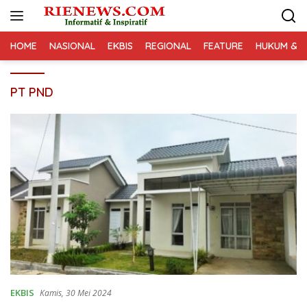
Langsung
ke
konten
HOME
NASIONAL
EKBIS
REGIONAL
FEATURE
HUKUM & K
PT PND
EKBIS
Kamis, 30 Mei 2024