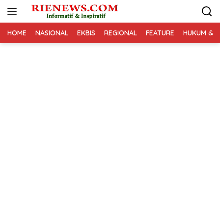
Langsung
ke
konten
HOME
NASIONAL
EKBIS
REGIONAL
FEATURE
HUKUM & K