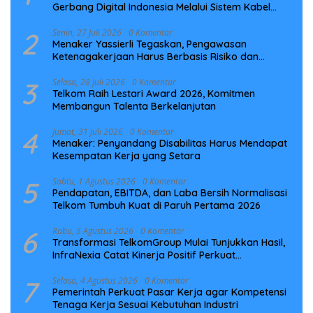
Gerbang Digital Indonesia Melalui Sistem Kabel
Laut NCC
2
Senin, 27 Juli 2026
0 Komentar
Menaker Yassierli Tegaskan, Pengawasan
Ketenagakerjaan Harus Berbasis Risiko dan
Preventif
3
Selasa, 28 Juli 2026
0 Komentar
Telkom Raih Lestari Award 2026, Komitmen
Membangun Talenta Berkelanjutan
4
Jumat, 31 Juli 2026
0 Komentar
Menaker: Penyandang Disabilitas Harus Mendapat
Kesempatan Kerja yang Setara
5
Sabtu, 1 Agustus 2026
0 Komentar
Pendapatan, EBITDA, dan Laba Bersih Normalisasi
Telkom Tumbuh Kuat di Paruh Pertama 2026
6
Rabu, 5 Agustus 2026
0 Komentar
Transformasi TelkomGroup Mulai Tunjukkan Hasil,
InfraNexia Catat Kinerja Positif Perkuat
Infrastruktur Digital Nasional
7
Selasa, 4 Agustus 2026
0 Komentar
Pemerintah Perkuat Pasar Kerja agar Kompetensi
Tenaga Kerja Sesuai Kebutuhan Industri