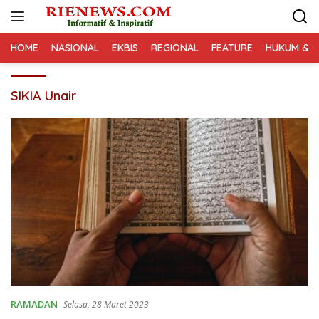
Langsung
ke
konten
HOME
NASIONAL
EKBIS
REGIONAL
FEATURE
HUKUM & K
SIKIA Unair
RAMADAN
Selasa, 28 Maret 2023