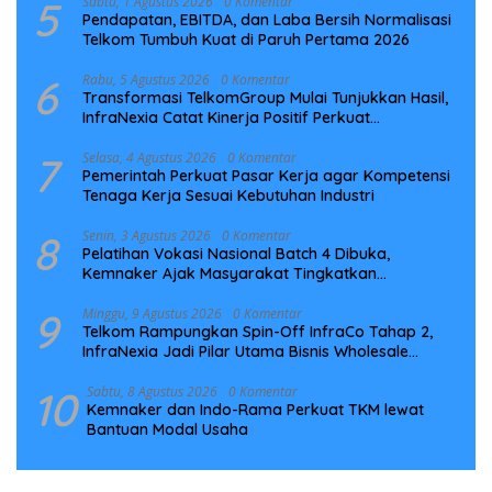
5
Sabtu, 1 Agustus 2026
0 Komentar
Pendapatan, EBITDA, dan Laba Bersih Normalisasi
Telkom Tumbuh Kuat di Paruh Pertama 2026
6
Rabu, 5 Agustus 2026
0 Komentar
Transformasi TelkomGroup Mulai Tunjukkan Hasil,
InfraNexia Catat Kinerja Positif Perkuat
Infrastruktur Digital Nasional
7
Selasa, 4 Agustus 2026
0 Komentar
Pemerintah Perkuat Pasar Kerja agar Kompetensi
Tenaga Kerja Sesuai Kebutuhan Industri
8
Senin, 3 Agustus 2026
0 Komentar
Pelatihan Vokasi Nasional Batch 4 Dibuka,
Kemnaker Ajak Masyarakat Tingkatkan
Kompetensi
9
Minggu, 9 Agustus 2026
0 Komentar
Telkom Rampungkan Spin-Off InfraCo Tahap 2,
InfraNexia Jadi Pilar Utama Bisnis Wholesale
Connectivity
10
Sabtu, 8 Agustus 2026
0 Komentar
Kemnaker dan Indo-Rama Perkuat TKM lewat
Bantuan Modal Usaha