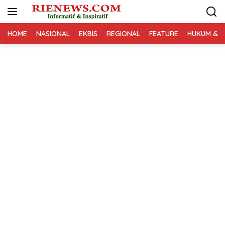
Langsung
ke
konten
HOME
NASIONAL
EKBIS
REGIONAL
FEATURE
HUKUM & K