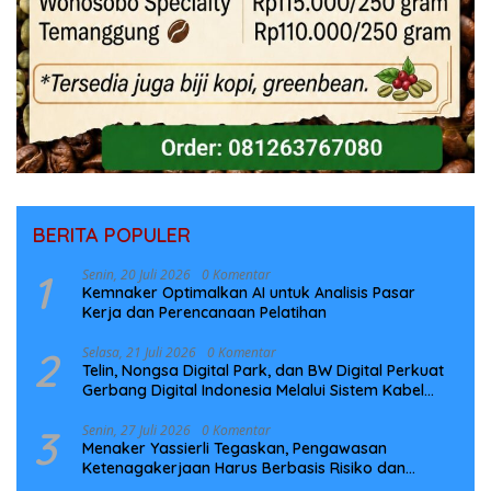
BERITA POPULER
1
Senin, 20 Juli 2026
0 Komentar
Kemnaker Optimalkan AI untuk Analisis Pasar
Kerja dan Perencanaan Pelatihan
2
Selasa, 21 Juli 2026
0 Komentar
Telin, Nongsa Digital Park, dan BW Digital Perkuat
Gerbang Digital Indonesia Melalui Sistem Kabel
Laut NCC
3
Senin, 27 Juli 2026
0 Komentar
Menaker Yassierli Tegaskan, Pengawasan
Ketenagakerjaan Harus Berbasis Risiko dan
Preventif