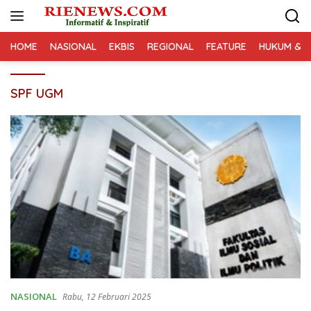
Langsung
ke
konten
HOME
NASIONAL
EKBIS
REGIONAL
FEATURE
HUKUM & K
SPF UGM
NASIONAL
Rabu, 12 Februari 2025