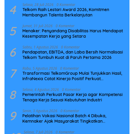
4
Selasa, 28 Juli 2026
0 Komentar
Telkom Raih Lestari Award 2026, Komitmen
Membangun Talenta Berkelanjutan
5
Jumat, 31 Juli 2026
0 Komentar
Menaker: Penyandang Disabilitas Harus Mendapat
Kesempatan Kerja yang Setara
6
Sabtu, 1 Agustus 2026
0 Komentar
Pendapatan, EBITDA, dan Laba Bersih Normalisasi
Telkom Tumbuh Kuat di Paruh Pertama 2026
7
Rabu, 5 Agustus 2026
0 Komentar
Transformasi TelkomGroup Mulai Tunjukkan Hasil,
InfraNexia Catat Kinerja Positif Perkuat
Infrastruktur Digital Nasional
8
Selasa, 4 Agustus 2026
0 Komentar
Pemerintah Perkuat Pasar Kerja agar Kompetensi
Tenaga Kerja Sesuai Kebutuhan Industri
9
Senin, 3 Agustus 2026
0 Komentar
Pelatihan Vokasi Nasional Batch 4 Dibuka,
Kemnaker Ajak Masyarakat Tingkatkan
Kompetensi
Selasa, 7 Juli 2026
0 Komentar