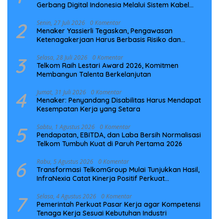
Gerbang Digital Indonesia Melalui Sistem Kabel
Laut NCC
2
Senin, 27 Juli 2026
0 Komentar
Menaker Yassierli Tegaskan, Pengawasan
Ketenagakerjaan Harus Berbasis Risiko dan
Preventif
3
Selasa, 28 Juli 2026
0 Komentar
Telkom Raih Lestari Award 2026, Komitmen
Membangun Talenta Berkelanjutan
4
Jumat, 31 Juli 2026
0 Komentar
Menaker: Penyandang Disabilitas Harus Mendapat
Kesempatan Kerja yang Setara
5
Sabtu, 1 Agustus 2026
0 Komentar
Pendapatan, EBITDA, dan Laba Bersih Normalisasi
Telkom Tumbuh Kuat di Paruh Pertama 2026
6
Rabu, 5 Agustus 2026
0 Komentar
Transformasi TelkomGroup Mulai Tunjukkan Hasil,
InfraNexia Catat Kinerja Positif Perkuat
Infrastruktur Digital Nasional
7
Selasa, 4 Agustus 2026
0 Komentar
Pemerintah Perkuat Pasar Kerja agar Kompetensi
Tenaga Kerja Sesuai Kebutuhan Industri