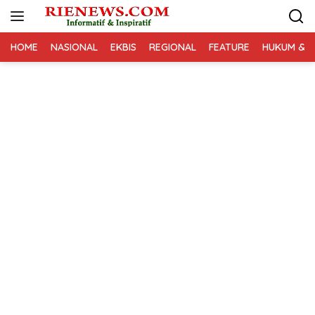
Langsung
ke
konten
HOME
NASIONAL
EKBIS
REGIONAL
FEATURE
HUKUM & K