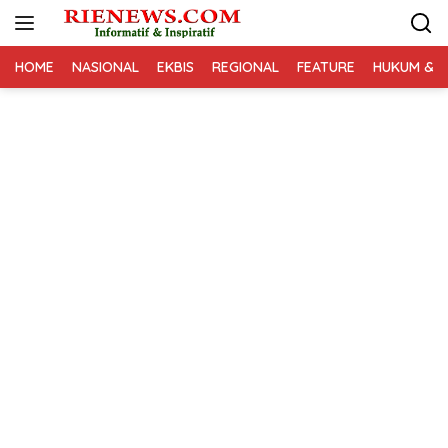
Langsung
ke
konten
HOME
NASIONAL
EKBIS
REGIONAL
FEATURE
HUKUM & K