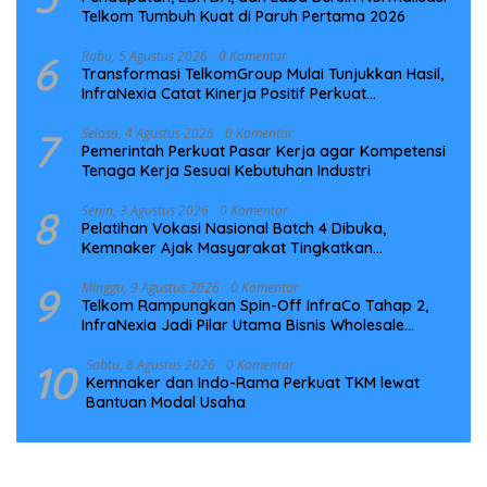
Telkom Tumbuh Kuat di Paruh Pertama 2026
6
Rabu, 5 Agustus 2026
0 Komentar
Transformasi TelkomGroup Mulai Tunjukkan Hasil,
InfraNexia Catat Kinerja Positif Perkuat
Infrastruktur Digital Nasional
7
Selasa, 4 Agustus 2026
0 Komentar
Pemerintah Perkuat Pasar Kerja agar Kompetensi
Tenaga Kerja Sesuai Kebutuhan Industri
8
Senin, 3 Agustus 2026
0 Komentar
Pelatihan Vokasi Nasional Batch 4 Dibuka,
Kemnaker Ajak Masyarakat Tingkatkan
Kompetensi
9
Minggu, 9 Agustus 2026
0 Komentar
Telkom Rampungkan Spin-Off InfraCo Tahap 2,
InfraNexia Jadi Pilar Utama Bisnis Wholesale
Connectivity
10
Sabtu, 8 Agustus 2026
0 Komentar
Kemnaker dan Indo-Rama Perkuat TKM lewat
Bantuan Modal Usaha