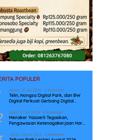
ERITA POPULER
Selasa, 21 Juli 2026
0 Komentar
Telin, Nongsa Digital Park, dan BW
Digital Perkuat Gerbang Digital
Indonesia Melalui Sistem Kabel Laut
NCC
2
Senin, 27 Juli 2026
0 Komentar
Menaker Yassierli Tegaskan,
Pengawasan Ketenagakerjaan Harus
Berbasis Risiko dan Preventif
3
Selasa, 28 Juli 2026
0 Komentar
Telkom Raih Lestari Award 2026,