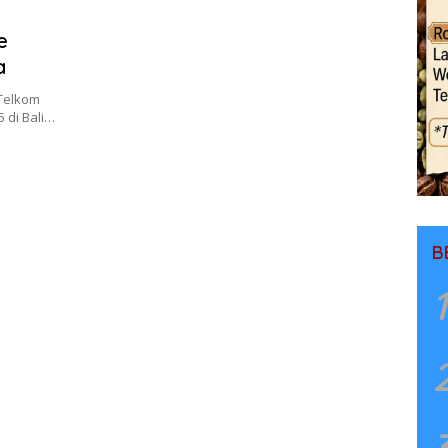
e
a
Telkom
5 di Bali…
B
1