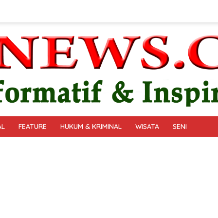
AL
FEATURE
HUKUM & KRIMINAL
WISATA
SENI