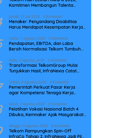
Komitmen Membangun Talenta
Berkelanjutan
4
Jumat, 31 Juli 2026
0 Komentar
Menaker: Penyandang Disabilitas
Harus Mendapat Kesempatan Kerja
yang Setara
5
Sabtu, 1 Agustus 2026
0 Komentar
Pendapatan, EBITDA, dan Laba
Bersih Normalisasi Telkom Tumbuh
Kuat di Paruh Pertama 2026
6
Rabu, 5 Agustus 2026
0 Komentar
Transformasi TelkomGroup Mulai
Tunjukkan Hasil, InfraNexia Catat
Kinerja Positif Perkuat Infrastruktur
Digital Nasional
7
Selasa, 4 Agustus 2026
0 Komentar
Pemerintah Perkuat Pasar Kerja
agar Kompetensi Tenaga Kerja
Sesuai Kebutuhan Industri
8
Senin, 3 Agustus 2026
0 Komentar
Pelatihan Vokasi Nasional Batch 4
Dibuka, Kemnaker Ajak Masyarakat
Tingkatkan Kompetensi
9
Minggu, 9 Agustus 2026
0 Komentar
Telkom Rampungkan Spin-Off
InfraCo Tahap 2, InfraNexia Jadi Pilar