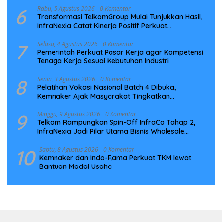
6
Rabu, 5 Agustus 2026
0 Komentar
Transformasi TelkomGroup Mulai Tunjukkan Hasil,
InfraNexia Catat Kinerja Positif Perkuat
Infrastruktur Digital Nasional
7
Selasa, 4 Agustus 2026
0 Komentar
Pemerintah Perkuat Pasar Kerja agar Kompetensi
Tenaga Kerja Sesuai Kebutuhan Industri
8
Senin, 3 Agustus 2026
0 Komentar
Pelatihan Vokasi Nasional Batch 4 Dibuka,
Kemnaker Ajak Masyarakat Tingkatkan
Kompetensi
9
Minggu, 9 Agustus 2026
0 Komentar
Telkom Rampungkan Spin-Off InfraCo Tahap 2,
InfraNexia Jadi Pilar Utama Bisnis Wholesale
Connectivity
10
Sabtu, 8 Agustus 2026
0 Komentar
Kemnaker dan Indo-Rama Perkuat TKM lewat
Bantuan Modal Usaha