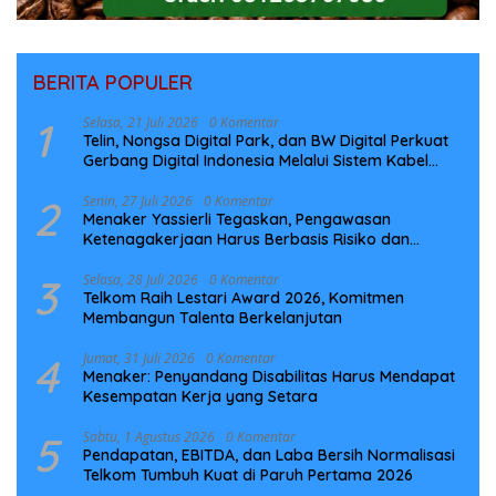
BERITA POPULER
1
Selasa, 21 Juli 2026
0 Komentar
Telin, Nongsa Digital Park, dan BW Digital Perkuat
Gerbang Digital Indonesia Melalui Sistem Kabel
Laut NCC
2
Senin, 27 Juli 2026
0 Komentar
Menaker Yassierli Tegaskan, Pengawasan
Ketenagakerjaan Harus Berbasis Risiko dan
Preventif
3
Selasa, 28 Juli 2026
0 Komentar
Telkom Raih Lestari Award 2026, Komitmen
Membangun Talenta Berkelanjutan
4
Jumat, 31 Juli 2026
0 Komentar
Menaker: Penyandang Disabilitas Harus Mendapat
Kesempatan Kerja yang Setara
5
Sabtu, 1 Agustus 2026
0 Komentar
Pendapatan, EBITDA, dan Laba Bersih Normalisasi
Telkom Tumbuh Kuat di Paruh Pertama 2026