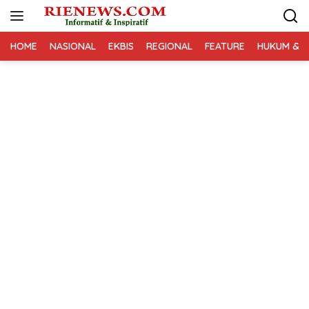
Langsung
ke
konten
HOME
NASIONAL
EKBIS
REGIONAL
FEATURE
HUKUM & K